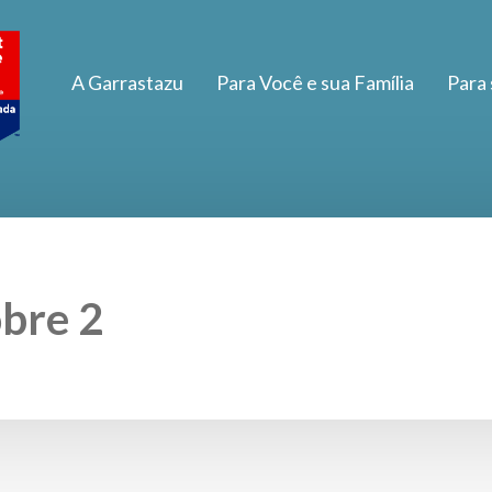
A Garrastazu
Para Você e sua Família
Para
bre 2