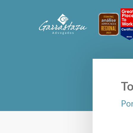
To
Por