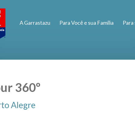
A Garrastazu
Para Você e sua Família
Para
ur 360º
to Alegre