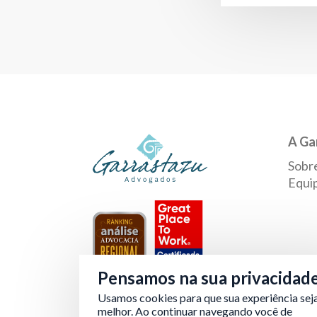
A Ga
Sobr
Equi
Pensamos na sua privacidad
Usamos cookies para que sua experiência sej
Verificada por
melhor. Ao continuar navegando você de