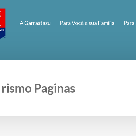
A Garrastazu
Para Você e sua Família
Para
rismo Paginas