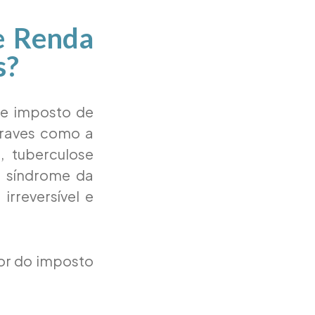
e Renda
s?
 de imposto de
graves como a
a, tuberculose
, síndrome da
irreversível e
or do imposto