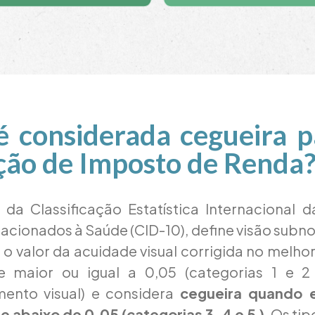
 considerada cegueira p
ção de Imposto de Renda
 da Classificação Estatística Internacional
acionados à Saúde (CID-10), define visão subno
 o valor da acuidade visual corrigida no melho
e maior ou igual a 0,05 (categorias 1 e 2
ento visual) e considera
cegueira quando e
abaixo de 0,05 (categorias 3, 4 e 5 )
. Os ti