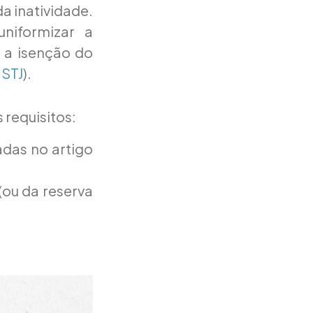
a inatividade.
uniformizar a
a a isenção do
 STJ
).
 requisitos:
das no artigo
(ou da reserva