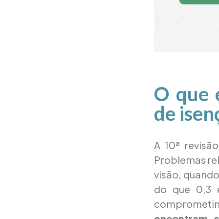
O que é
de isen
A 10ª revisão
Problemas rel
visão, quando
do que 0,3 
comprometim
encontram-se 