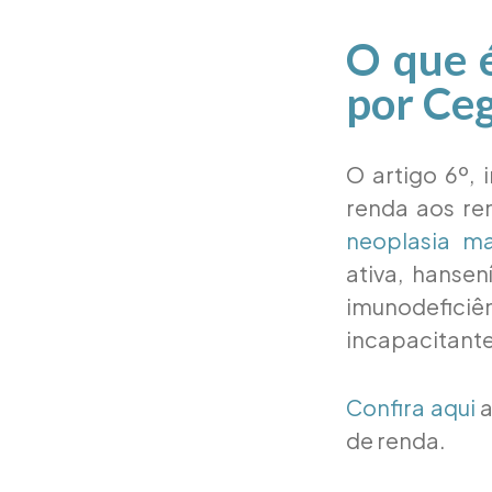
O que 
por Ceg
O artigo 6º, 
renda aos re
neoplasia ma
ativa, hanse
imunodeficiên
incapacitante
Confira aqui
a
de renda.