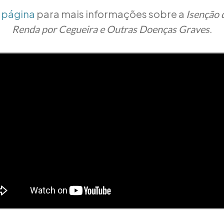
 página
para mais informações sobre a
Isenção 
.
Renda por Cegueira e Outras Doenças Graves