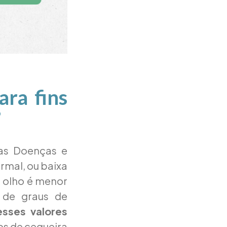
ara fins
?
 das Doenças e
rmal, ou baixa
r olho é menor
 de graus de
sses valores
pos de cegueira