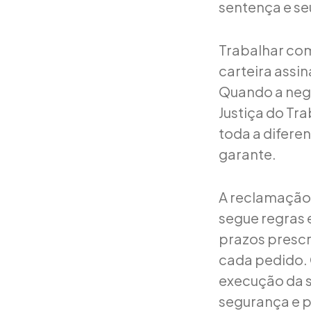
sentença e seu
Trabalhar com 
carteira assi
Quando a nego
Justiça do Tr
toda a difere
garante.
A reclamação 
segue regras 
prazos prescr
cada pedido. 
execução da s
segurança e p