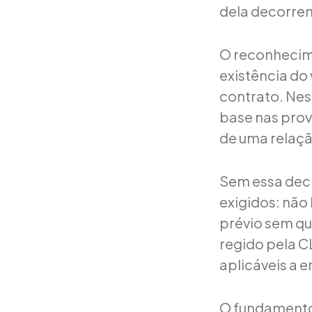
dela decorren
O reconhecime
existência do
contrato. Nes
base nas prov
de uma relaç
Sem essa decl
exigidos: não
prévio sem qu
regido pela CL
aplicáveis a
O fundamento l