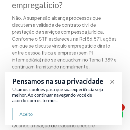
empregatício?
Não. A suspensão alcança processos que
discutem a validade de contrato civil de
prestação de serviços com pessoa jurídica.
Conforme o STF esclareceu na Rcl 86.571, ações
em que se discute vínculo empregatício direto
entre pessoa física e empresa (sem PJ
intermediária) não se enquadram no Tema 1.389 e
continuam tramitando normalmente.
PJ não tem vínculo
Pensamos na sua privacidade
empregatício: isso é sempre
Usamos cookies para que sua experiência seja
melhor. Ao continuar navegando você de
verdade?
acordo com os termos.
1
Não. Essa afirmação é verdadeira apenas quando
ATENDIMENTO VIA WHATSAPP
Aceito
Olá, qual seu problema jurídico?
a contratação é lícita, com autonomia real.
Quando a relação de trabalho encobre