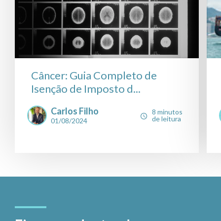
Câncer: Guia Completo de
Isenção de Imposto d...
Carlos Filho
8 minutos
de leitura
01/08/2024