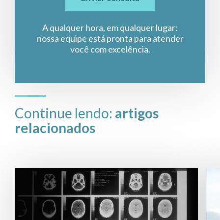
A qualquer hora, em qualquer lugar:
nossa equipe está pronta para atender
você com excelência.
Continue lendo:
artigos
relacionados