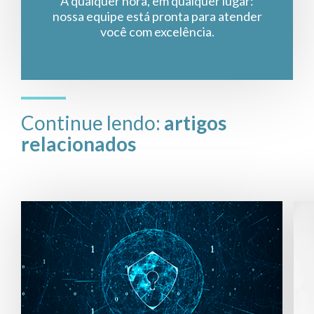
A qualquer hora, em qualquer lugar:
nossa equipe está pronta para atender
você com excelência.
Continue lendo:
artigos
relacionados