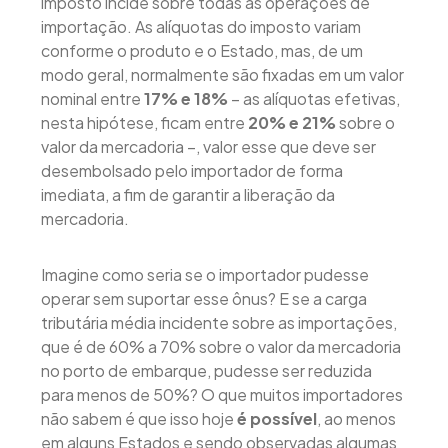
imposto incide sobre todas as operações de
importação. As alíquotas do imposto variam
conforme o produto e o Estado, mas, de um
modo geral, normalmente são fixadas em um valor
nominal entre
17% e 18%
– as alíquotas efetivas,
nesta hipótese, ficam entre
20% e 21%
sobre o
valor da mercadoria –, valor esse que deve ser
desembolsado pelo importador de forma
imediata, a fim de garantir a liberação da
mercadoria.
Imagine como seria se o importador pudesse
operar sem suportar esse ônus? E se a carga
tributária média incidente sobre as importações,
que é de 60% a 70% sobre o valor da mercadoria
no porto de embarque, pudesse ser reduzida
para menos de 50%? O que muitos importadores
não sabem é que isso hoje
é possível
, ao menos
em alguns Estados e sendo observadas algumas