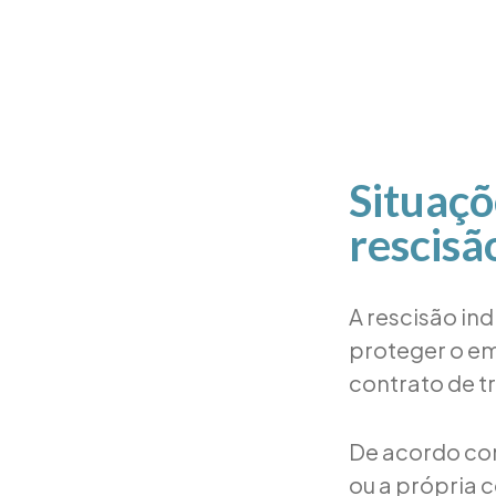
Situaçõ
rescisã
A rescisão ind
proteger o e
contrato de t
De acordo com
ou a própria 