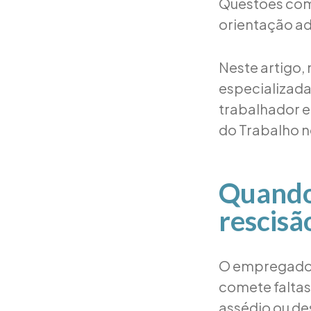
Questões como
orientação a
Neste artigo,
especializada 
trabalhador e
do Trabalho n
Quando 
rescisã
O empregado 
comete faltas
assédio ou de