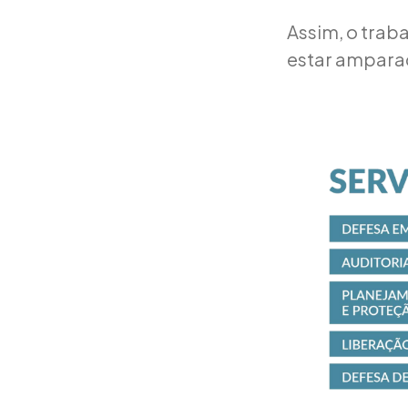
Assim, o traba
estar ampara