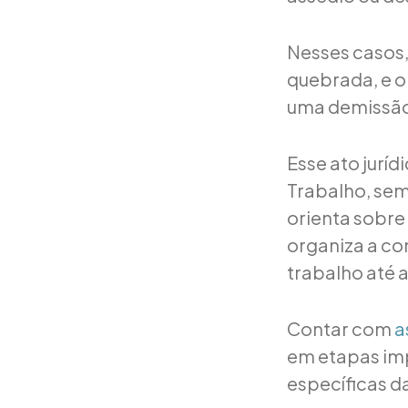
Nesses casos, 
quebrada, e o
uma demissão
Esse ato jurí
Trabalho, sem
orienta sobre
organiza a c
trabalho até a
Contar com
a
em etapas imp
específicas da