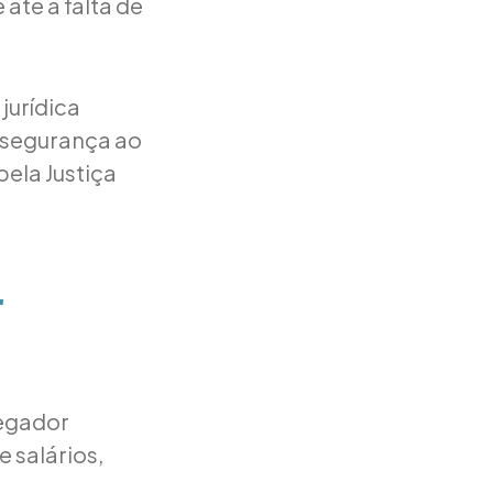
até a falta de
jurídica
s segurança ao
pela Justiça
r
regador
 salários,