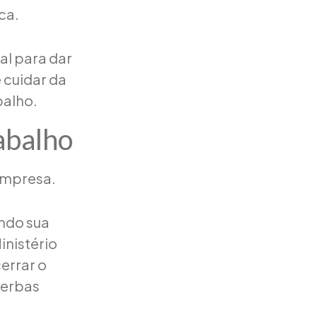
ca.
al para dar
 cuidar da
balho.
abalho
empresa.
ndo sua
inistério
cerrar o
verbas