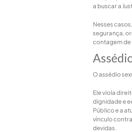
a buscar a Ju
Nesses casos,
segurança, or
contagem de p
Assédio
O assédio sex
Ele viola di
dignidade e e
Público e a at
vínculo contr
devidas.