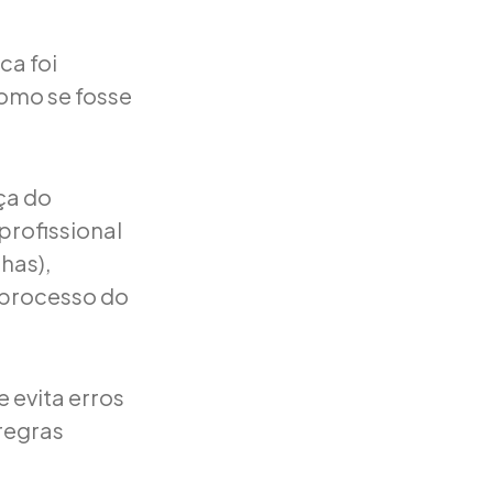
ca foi
como se fosse
ça do
profissional
has),
 processo do
 evita erros
regras