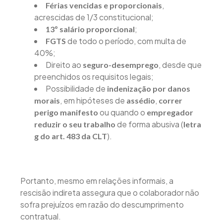
,
Férias vencidas e proporcionais
acrescidas de 1/3 constitucional;
;
13º salário proporcional
de todo o período, com multa de
FGTS
40%;
Direito ao
, desde que
seguro-desemprego
preenchidos os requisitos legais;
Possibilidade de
indenização por danos
, em hipóteses de
,
morais
assédio
correr
ou quando o
perigo manifesto
empregador
de forma abusiva (
reduzir o seu trabalho
letra
).
g do art. 483 da CLT
Portanto, mesmo em relações informais, a
rescisão indireta assegura que o colaborador não
sofra prejuízos em razão do descumprimento
contratual.