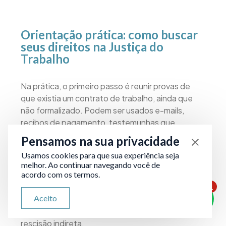
Orientação prática: como buscar
seus direitos na Justiça do
Trabalho
Na prática, o primeiro passo é reunir provas de
que existia um contrato de trabalho, ainda que
não formalizado. Podem ser usados e-mails,
recibos de pagamento, testemunhas que
confirmem a rotina do funcionário, além de
Pensamos na sua privacidade
documentos que indiquem subordinação à
Usamos cookies para que sua experiência seja
empresa.
melhor. Ao continuar navegando você de
acordo com os termos.
Com esses elementos, o colaborador pode
1
ATENDIMENTO VIA WHATSAPP
Aceito
ingressar com uma ação trabalhista para ver
Olá, qual seu problema jurídico?
reconhecido o vínculo e, em seguida, pleitear a
rescisão indireta.