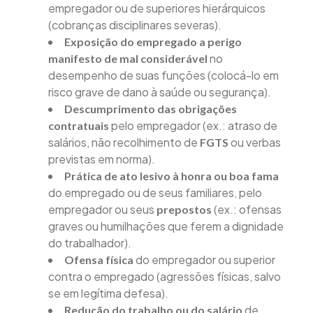
empregador ou de superiores hierárquicos
(cobranças disciplinares severas).
Exposição do empregado a perigo
no
manifesto de mal considerável
desempenho de suas funções (colocá-lo em
risco grave de dano à saúde ou segurança).
Descumprimento das obrigações
pelo empregador (ex.: atraso de
contratuais
salários, não recolhimento de
ou verbas
FGTS
previstas em norma).
Prática de ato lesivo à honra ou boa fama
do empregado ou de seus familiares, pelo
empregador ou seus
(ex.: ofensas
prepostos
graves ou humilhações que ferem a dignidade
do trabalhador).
do empregador ou superior
Ofensa física
contra o empregado (agressões físicas, salvo
se em legítima defesa).
de
Redução do trabalho ou do salário