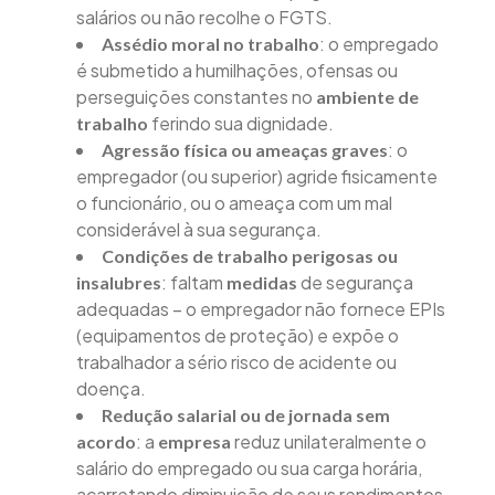
salários ou não recolhe o FGTS.
: o empregado
Assédio moral no trabalho
é submetido a humilhações, ofensas ou
perseguições constantes no
ambiente de
ferindo sua dignidade.
trabalho
: o
Agressão física ou ameaças graves
empregador (ou superior) agride fisicamente
o funcionário, ou o ameaça com um mal
considerável à sua segurança.
Condições de trabalho perigosas ou
: faltam
de segurança
insalubres
medidas
adequadas – o empregador não fornece EPIs
(equipamentos de proteção) e expõe o
trabalhador a sério risco de acidente ou
doença.
Redução salarial ou de jornada sem
: a
reduz unilateralmente o
acordo
empresa
salário do empregado ou sua carga horária,
acarretando diminuição de seus rendimentos.