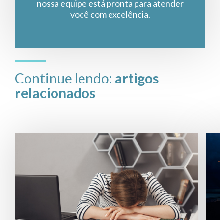
nossa equipe está pronta para atender
você com excelência.
Continue lendo:
artigos
relacionados