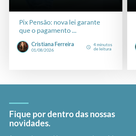
Pix Pensão: nova lei garante
que o pagamento ...
Cristiana Ferreira
4 minutos
de leitura
01/08/2026
Fique por dentro das nossas
novidades.