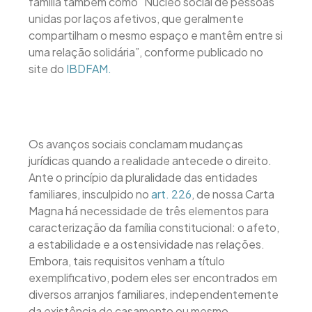
família também como "Núcleo social de pessoas
unidas por laços afetivos, que geralmente
compartilham o mesmo espaço e mantêm entre si
uma relação solidária”, conforme publicado no
site do
IBDFAM.
Os avanços sociais conclamam mudanças
jurídicas quando a realidade antecede o direito.
Ante o princípio da pluralidade das entidades
familiares, insculpido no
art. 226
, de nossa Carta
Magna há necessidade de três elementos para
caracterização da família constitucional: o afeto,
a estabilidade e a ostensividade nas relações.
Embora, tais requisitos venham a título
exemplificativo, podem eles ser encontrados em
diversos arranjos familiares, independentemente
da existência de casamento ou mesmo