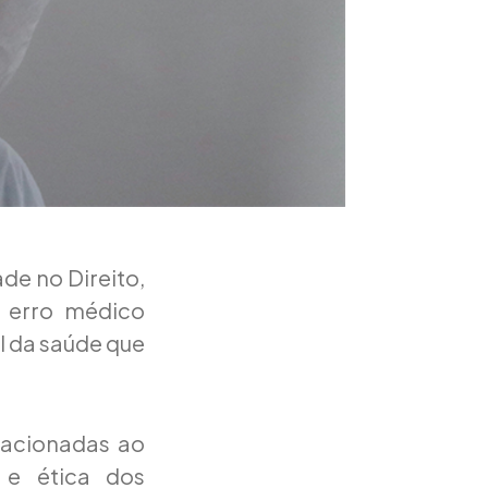
de no Direito,
e erro médico
l da saúde que
elacionadas ao
l e ética dos