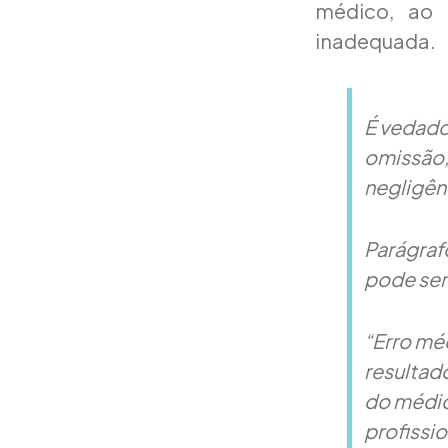
médico, ao 
inadequada.
É vedado
omissão,
negligên
Parágraf
pode ser
“Erro méd
resultad
do médic
profissi