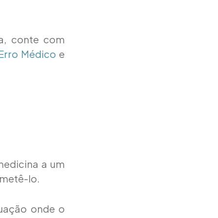
ma, conte com
Erro Médico
e
medicina a um
ometê-lo.
tuação onde o