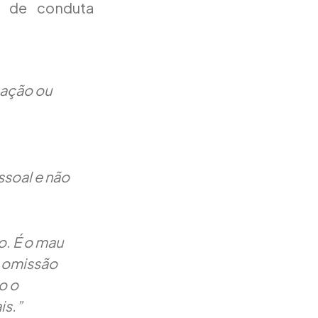
o de conduta
 ação ou
ssoal e não
o. É o mau
a omissão
o o
is.”