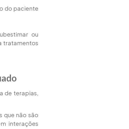
o do paciente
bestimar ou
a tratamentos
uado
a de terapias,
 que não são
êm interações