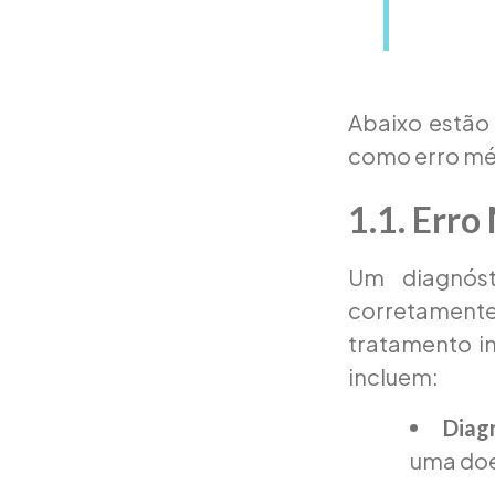
Abaixo estão
como erro mé
1.1. Erro
Um diagnóst
corretament
tratamento i
incluem:
Diag
uma doe