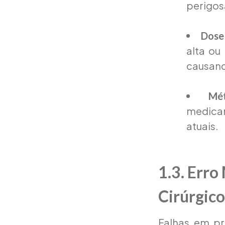
perigos
Dose
alta ou
causand
Mé
medicam
atuais.
1.3. Err
Cirúrgico
Falhas em pr