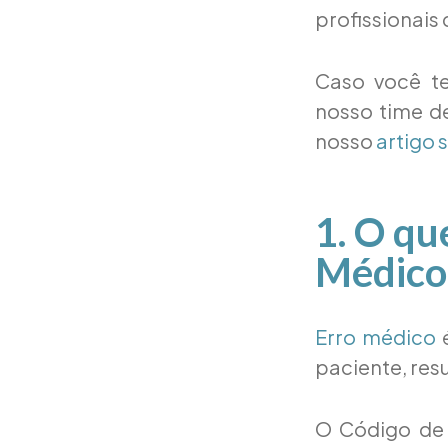
profissionais
Caso você te
nosso time de
nosso
artigo 
1. O qu
Médico
Erro médico
é
paciente, res
O Código de 