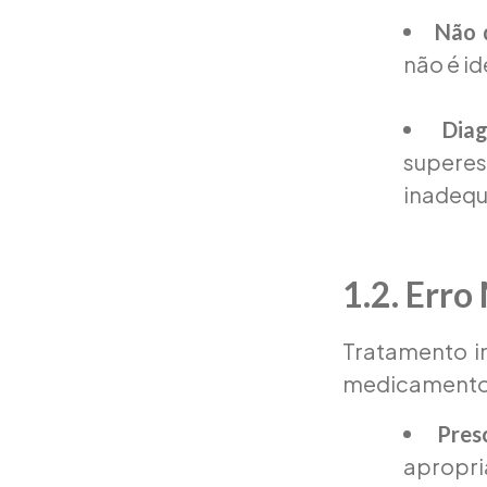
Não 
não é i
Diag
superes
inadequ
1.2. Err
Tratamento in
medicamentos
Pres
apropri