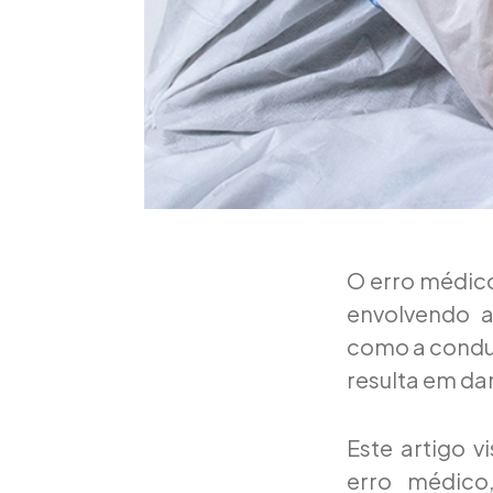
O erro médico
envolvendo a
como a condut
resulta em da
Este artigo v
erro médico,