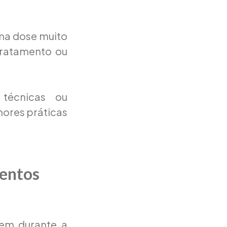
ma dose muito
tratamento ou
écnicas ou
ores práticas
mentos
rem durante a