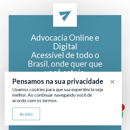
Advocacia Online e
Digital
Acessível de todo o
Brasil, onde quer que
você esteja.
Pensamos na sua privacidade
Usamos cookies para que sua experiência seja
Enviar consulta
melhor. Ao continuar navegando você de
acordo com os termos.
1
A qualquer hora, em qualquer lugar:
ATENDIMENTO VIA WHATSAPP
Aceito
nossa equipe está pronta para atender
Olá, qual seu problema jurídico?
você com excelência.