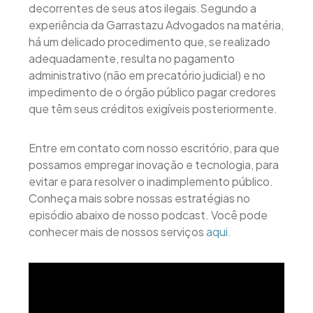
decorrentes de seus atos ilegais.Segundo a
experiência da Garrastazu Advogados na matéria,
há um delicado procedimento que, se realizado
adequadamente, resulta no pagamento
administrativo (não em precatório judicial) e no
impedimento de o órgão público pagar credores
que têm seus créditos exigíveis posteriormente.
Entre em contato com nosso escritório, para que
possamos empregar inovação e tecnologia, para
evitar e para resolver o inadimplemento público.
Conheça mais sobre nossas estratégias no
episódio abaixo de nosso podcast. Você pode
conhecer mais de nossos serviços
aqui
.