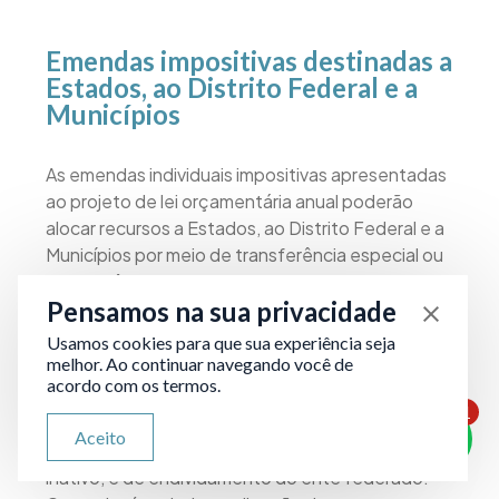
Emendas impositivas destinadas a
Estados, ao Distrito Federal e a
Municípios
As emendas individuais impositivas apresentadas
ao projeto de lei orçamentária anual poderão
alocar recursos a Estados, ao Distrito Federal e a
Municípios por meio de transferência especial ou
transferência com finalidade definida.
Pensamos na sua privacidade
Usamos cookies para que sua experiência seja
Os recursos transferidos na qualidade de
melhor. Ao continuar navegando você de
emendas impositivas a Estados, ao Distrito
acordo com os termos.
Federal e a Municípios não integram a receita de
1
tais entes para fins de repartição e para o cálculo
ATENDIMENTO VIA WHATSAPP
Aceito
Olá, qual seu problema jurídico?
dos limites da despesa com pessoal ativo e
inativo, e de endividamento do ente federado.