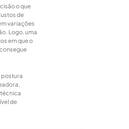
cisão o que
Custos de
em variações
ão. Logo, uma
ios em que o
r consegue
e postura
ueadora,
 técnica
ível de