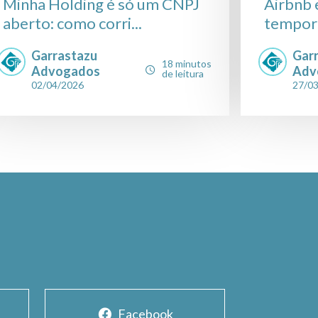
Minha Holding é só um CNPJ
Airbnb 
aberto: como corri...
tempora
Garrastazu
Gar
18 minutos
Advogados
Adv
de leitura
02/04/2026
27/0
Facebook