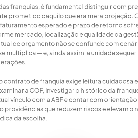
as franquias, é fundamental distinguir com pre
nte prometido daquilo que era mera projeção. 
faturamento esperado e prazo de retorno sofr
orme mercado, localização e qualidade da gest
tual de orçamento não se confunde com cenár
se multiplica — e, ainda assim, a unidade seque
operações.
o contrato de franquia exige leitura cuidadosa 
Examinar a COF, investigar o histórico da franq
ntual vínculo com a ABF e contar com orientação
ão providências que reduzem riscos e elevam o n
ídica da escolha.