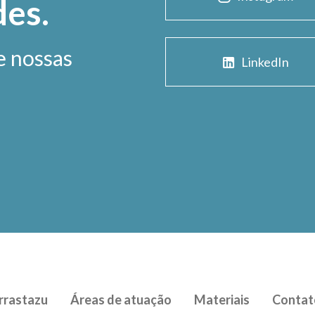
des.
e nossas
LinkedIn
rrastazu
Áreas de atuação
Materiais
Contat