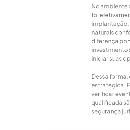
No ambiente d
foi efetivame
implantação, 
naturais conf
diferença pon
investimento 
iniciar suas 
Dessa forma, 
estratégica. 
verificar eve
qualificada s
segurança jur