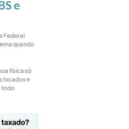
BS e
ta Federal
istema quando
oa física só
s locados e
m todo