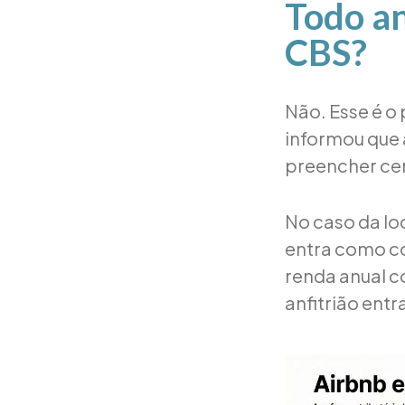
Todo an
CBS?
Não. Esse é o 
informou que 
preencher cer
No caso da loc
entra como co
renda anual c
anfitrião ent