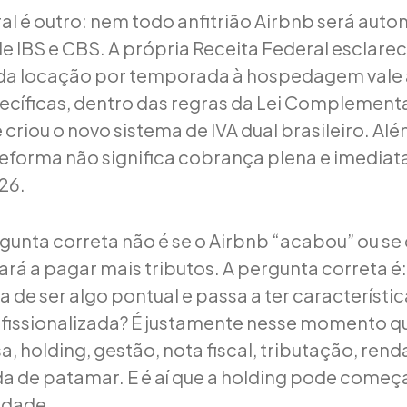
al é outro: nem todo anfitrião Airbnb será au
de IBS e CBS. A própria Receita Federal esclare
da locação por temporada à hospedagem vale
ecíficas, dentro das regras da Lei Complementa
criou o novo sistema de IVA dual brasileiro. Alé
reforma não significa cobrança plena e imediat
26.
rgunta correta não é se o Airbnb “acabou” ou se
ará a pagar mais tributos. A pergunta correta é
a de ser algo pontual e passa a ter característi
issionalizada? É justamente nesse momento qu
 holding, gestão, nota fiscal, tributação, rend
da de patamar. E é aí que a holding pode começa
rdade.