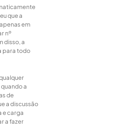
tomaticamente
ceu que a
 apenas em
r nº
m disso, a
a para todo
 qualquer
: quando a
cas de
e a discussão
a e carga
r a fazer