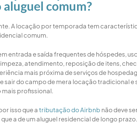
o aluguel comum?
e. A locação por temporada tem característic
sidencial comum.
m entrada e saída frequentes de hóspedes, uso
limpeza, atendimento, reposição de itens, chec
eriência mais próxima de serviços de hospeda
e sair do campo de mera locação tradicional e
mais profissional.
por isso que a
tributação do Airbnb
não deve ser
ue a de um aluguel residencial de longo prazo