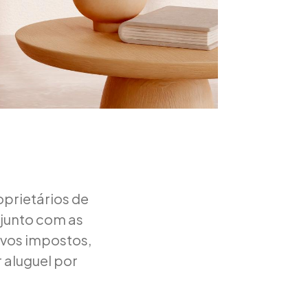
oprietários de
 junto com as
ovos impostos,
 aluguel por