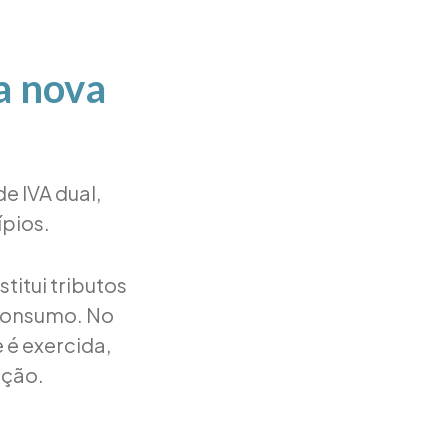
a nova
e IVA dual,
ípios.
titui tributos
 consumo. No
é exercida,
ação.