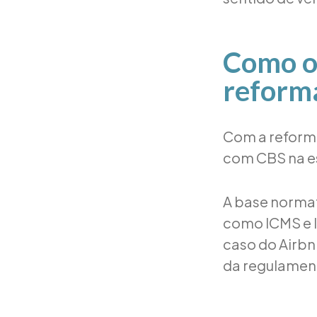
Como o
reforma
Com a reforma 
com CBS na es
A base normat
como ICMS e I
caso do Airbn
da regulament