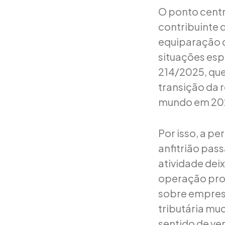
O ponto centr
contribuinte 
equiparação 
situações esp
214/2025, que 
transição da 
mundo em 20
Por isso, a pe
anfitrião pass
atividade deix
operação prof
sobre empresa,
tributária mu
sentido de ve