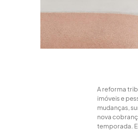
A reforma trib
imóveis e pes
mudanças, sur
nova cobrança
temporada. Es