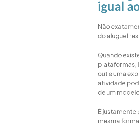
igual a
Não exatament
do aluguel re
Quando existe
plataformas, 
out e uma exp
atividade pod
de um modelo 
É justamente 
mesma forma q