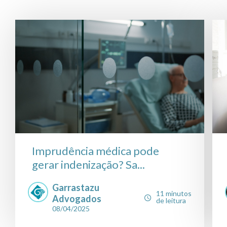
Imprudência médica pode
gerar indenização? Sa...
Garrastazu
11 minutos
Advogados
de leitura
08/04/2025