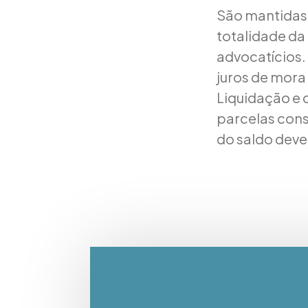
São mantidas 
totalidade da 
advocatícios.
juros de mora
Liquidação e 
parcelas cons
do saldo dev