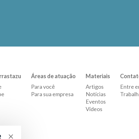
rrastazu
Áreas de atuação
Materiais
Contat
e
Para você
Artigos
Entre e
pe
Para sua empresa
Notícias
Trabalh
Eventos
Vídeos
e