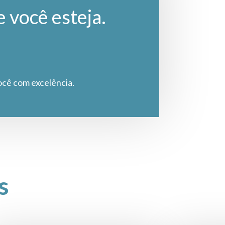
e você esteja.
ocê com excelência.
s