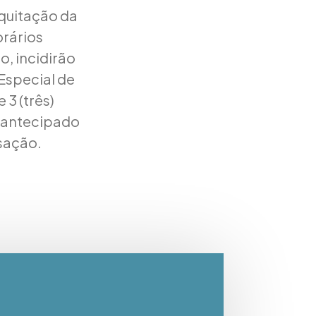
quitação da
orários
, incidirão
Especial de
 3 (três)
o antecipado
sação.