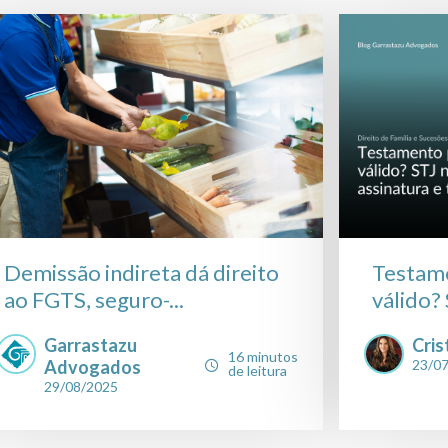
Demissão indireta dá direito
Testame
ao FGTS, seguro-...
válido? 
Garrastazu
Cris
16 minutos
Advogados
23/0
de leitura
29/08/2025