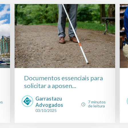
Documentos essenciais para
solicitar a aposen...
Garrastazu
os
7 minutos
Advogados
de leitura
03/10/2025