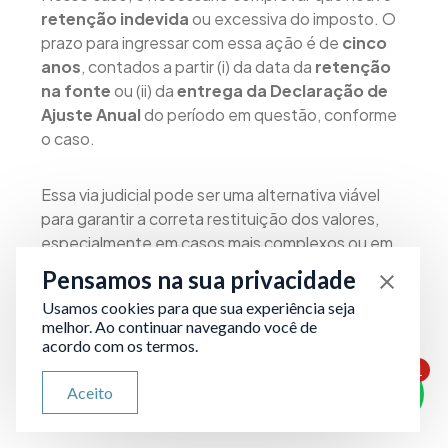
retenção indevida
ou excessiva do imposto. O
prazo para ingressar com essa ação é de
cinco
anos
, contados a partir (i) da data da
retenção
na fonte
ou (ii) da
entrega da Declaração de
Ajuste Anual
do período em questão, conforme
o caso.
Essa via judicial pode ser uma alternativa viável
para garantir a correta restituição dos valores,
especialmente em casos mais complexos ou em
que a Receita Federal não reconhece o direito à
Pensamos na sua privacidade
devolução.
Usamos cookies para que sua experiência seja
melhor. Ao continuar navegando você de
acordo com os termos.
Orientação Jurídica: Por que
1
ATENDIMENTO VIA WHATSAPP
contar com um advogado
Aceito
Olá, qual seu problema jurídico?
tributarista é essencial?