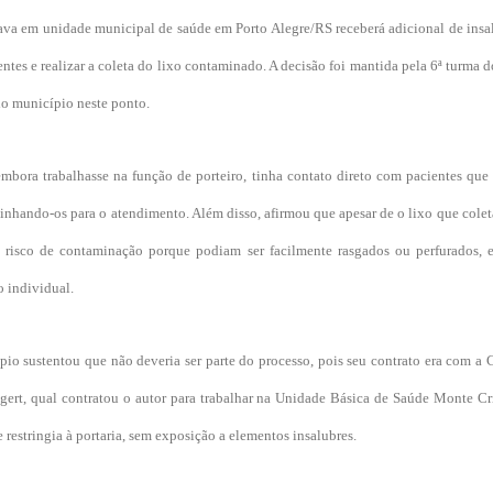
ava em unidade municipal de saúde em Porto Alegre/RS receberá adicional de insal
ntes e realizar a coleta do lixo contaminado. A decisão foi mantida pela 6ª turm
lo município neste ponto.
embora trabalhasse na função de porteiro, tinha contato direto com pacientes qu
inhando-os para o atendimento. Além disso, afirmou que apesar de o lixo que cole
o risco de contaminação porque podiam ser facilmente rasgados ou perfurados, 
 individual.
io sustentou que não deveria ser parte do processo, pois seu contrato era com a 
lgert, qual contratou o autor para trabalhar na Unidade Básica de Saúde Monte Cr
 restringia à portaria, sem exposição a elementos insalubres.