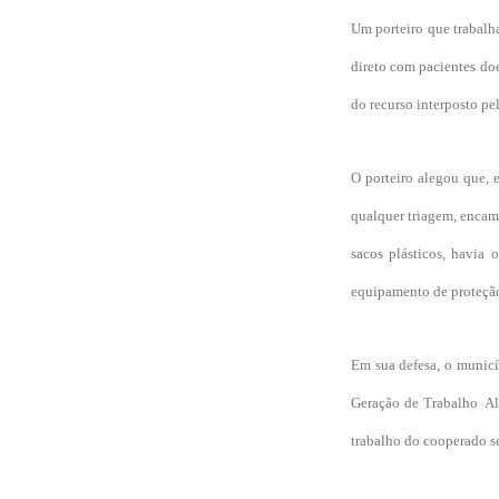
Um porteiro que trabalh
direto com pacientes doe
do recurso interposto pe
O porteiro alegou que, 
qualquer triagem, encam
sacos plásticos, havia 
equipamento de proteção
Em sua defesa, o municíp
Geração de Trabalho  A
trabalho do cooperado se