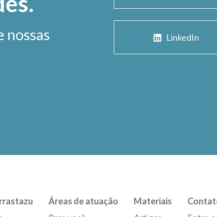
des.
e nossas
LinkedIn
rrastazu
Áreas de atuação
Materiais
Contat