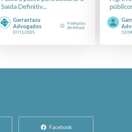
Saída Definitiv...
públicos
Garrastazu
Gar
9 minutos
Advogados
Adv
de leitura
07/11/2025
12/0
Facebook