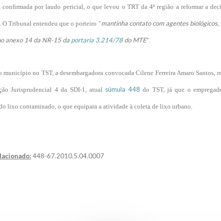
i confirmada por laudo pericial, o que levou o TRT da 4ª região a reformar a de
mantinha contato com agentes biológicos, 
 O Tribunal entendeu que o porteiro "
no anexo 14 da NR-15 da
portaria 3.214/78
do MTE
".
o município no TST, a desembargadora convocada Cilene Ferreira Amaro Santos, rel
súmula 448
ção Jurisprudencial 4 da SDI-1, atual
do TST, já que o empregad
a do lixo contaminado, o que equipara a atividade à coleta de lixo urbano.
lacionado:
448-67.2010.5.04.0007