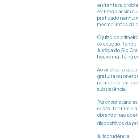
enfrentava problem
evitando assim c
praticado nenhum 
mesmo antes da 
O juízo de primei
execução, tendo e
Justiça do Rio Gr
houve má-fé na co
Ao analisar a ques
gratuita ou onero
na medida em que
subsistência.
"As circunstância
custo, tentam ocul
obrando não apen
dispositivos da pr
Jurisprudência