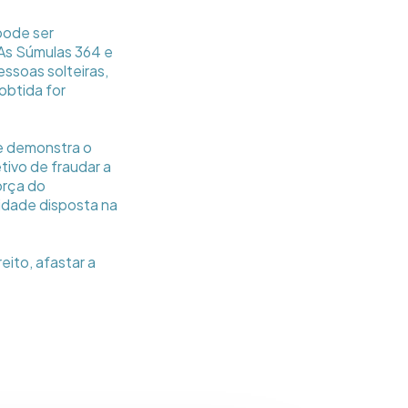
pode ser
 As Súmulas 364 e
ssoas solteiras,
obtida for
e demonstra o
ivo de fraudar a
orça do
idade disposta na
eito, afastar a