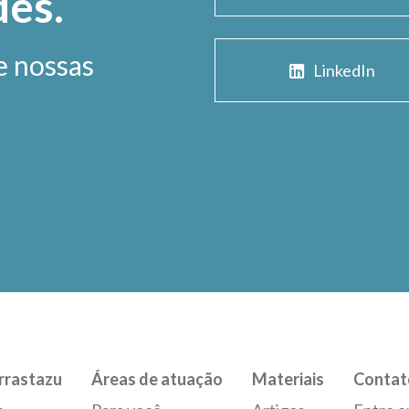
des.
e nossas
LinkedIn
rrastazu
Áreas de atuação
Materiais
Contat