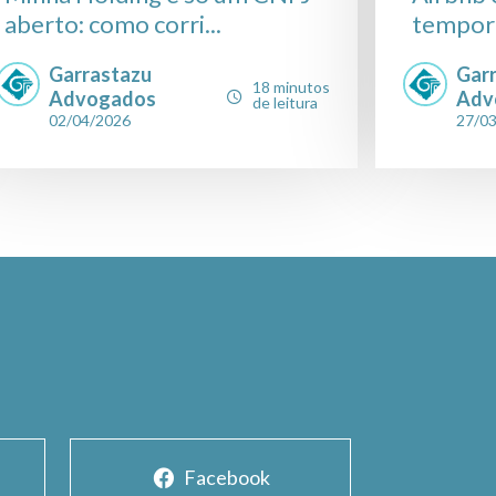
aberto: como corri...
tempora
Garrastazu
Gar
18 minutos
Advogados
Adv
de leitura
02/04/2026
27/0
Facebook