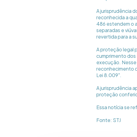
A jurisprudência 
reconhecida a qua
486 estendem o al
separadas e viúva
revertida para a s
A proteção legal
cumprimento dos o
execução. Nesse s
reconhecimento d
Lei 8.009".
A jurisprudência 
proteção conferid
Essa notícia se r
Fonte: STJ