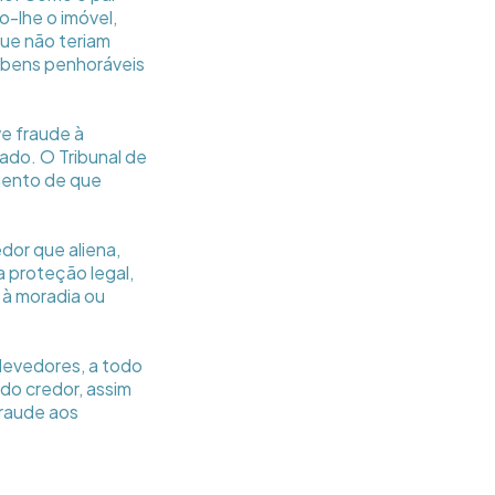
o-lhe o imóvel,
ue não teriam
a bens penhoráveis
ve fraude à
ado. O Tribunal de
amento de que
dor que aliena,
a proteção legal,
 à moradia ou
 devedores, a todo
 do credor, assim
fraude aos