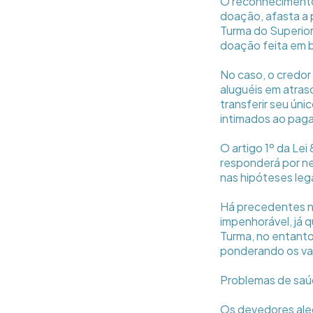
O reconhecimento
doação, afasta a 
Turma do Superior 
doação feita em b
No caso, o credor
aluguéis em atras
transferir seu úni
intimados ao paga
O artigo 1º da Lei
responderá por nen
nas hipóteses leg
Há precedentes n
impenhorável, já q
Turma, no entanto
ponderando os val
Problemas de sa
Os devedores aleg