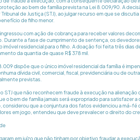
 de fraude à execução, com a consequente declaração de in
proteção ao bem de família prevista na Lei 8.009/90. A decis
Tribunal de Justiça (STJ), ao julgar recurso em que se discuti
enefício de filho menor.
 ingressou com ação de cobrança para receber valores deco
o. Durante a fase de cumprimento de sentença, os devedore
co imóvel residencial para o filho. A doação foi feita três dias
mento da quantia de quase R$ 378 mil.
 8.009 dispõe que o único imóvel residencial da família é impe
huma dívida civil, comercial, fiscal, previdenciária ou de outr
almente previstas.
o STJ que não reconhecem fraude à execução na alienação
ue o bem de família jamais será expropriado para satisfazer a d
, considerou que a conjuntura dos fatos evidenciou a má-fé 
ores em jogo, entendeu que deve prevalecer o direito do cre
úde
aram em juízo que não tinham por objetivo fraudar a execuç