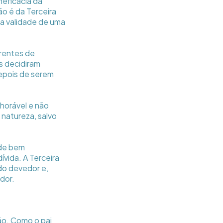
eficácia da
ão é da Terceira
a a validade de uma
rrentes de
s decidiram
 depois de serem
nhorável e não
a natureza, salvo
 de bem
ívida. A Terceira
do devedor e,
dor.
ão. Como o pai