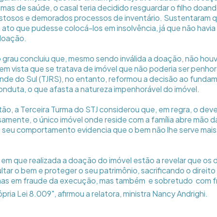
as de saúde, o casal teria decidido resguardar o filho doand
ustosos e demorados processos de inventário. Sustentaram q
ato que pudesse colocá-los em insolvência, já que não havi
doação.
ro grau concluiu que, mesmo sendo inválida a doação, não hou
m vista que se tratava de imóvel que não poderia ser penhor
ande do Sul (TJRS), no entanto, reformou a decisão ao fund
nduta, o que afasta a natureza impenhorável do imóvel.
tão, a Terceira Turma do STJ considerou que, em regra, o deve
samente, o único imóvel onde reside com a família abre mão d
 seu comportamento evidencia que o bem não lhe serve mais
s em que realizada a doação do imóvel estão a revelar que os
tar o bem e proteger o seu patrimônio, sacrificando o direito
as em fraude da execução, mas também  e sobretudo  com 
ópria Lei 8.009", afirmou a relatora, ministra Nancy Andrighi.