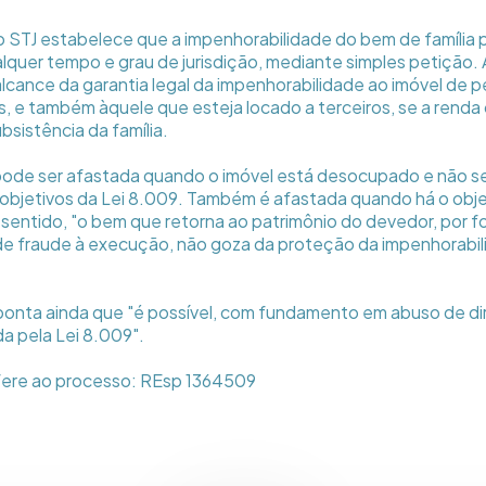
do STJ estabelece que a impenhorabilidade do bem de família 
lquer tempo e grau de jurisdição, mediante simples petição.
cance da garantia legal da impenhorabilidade ao imóvel de pe
s, e também àquele que esteja locado a terceiros, se a renda 
ubsistência da família.
 pode ser afastada quando o imóvel está desocupado e não s
bjetivos da Lei 8.009. Também é afastada quando há o objet
entido, "o bem que retorna ao patrimônio do devedor, por f
e fraude à execução, não goza da proteção da impenhorabil
aponta ainda que "é possível, com fundamento em abuso de dir
a pela Lei 8.009".
efere ao processo: REsp 1364509