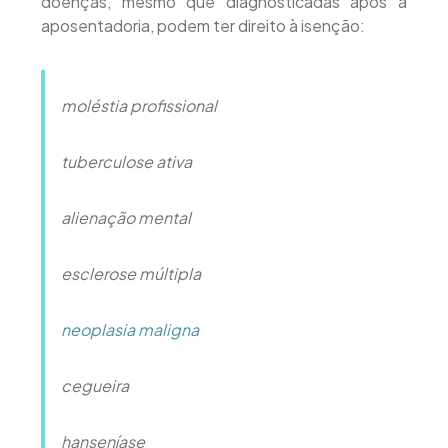
doenças, mesmo que diagnosticadas após a
aposentadoria, podem ter direito à isenção:
moléstia profissional
tuberculose ativa
alienação mental
esclerose múltipla
neoplasia maligna
cegueira
hanseníase