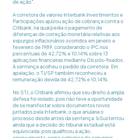
de ação".
A corretora de valores Interbank Investimentos e
Participações ajuizou ação de cobrança contra o
Citibank, na qual pedia o pagamento de
diferenças de correção monetária relativas aos
expurgos inflacionários ocorridos em janeiro e
fevereiro de 1989, considerando o IPC nos
percentuais de 42,72% e 10,14% sobre 13
aplicações financeiras mediante DIs pós-fixados.
A sentença acolheu o pedido da corretora. Em
apelação, o TJ/SP também reconheceu a
remuneração devida de 42,72% e 10,14%.
No STJ, o Citibank afirmou que seu direito à ampla
defesa foi violado, pois não teve a oportunidade
de se manifestar sobre documentos novos
juntados pela Interbank, o que anularia o
processo desde antes da sentença. bSustentou
ainda que a decisão do tribunal estadual está
equivocada, pois qualificou a ação,
erroneamente, como cobrança de expurgos