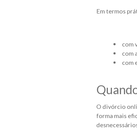
Em termos práti
com v
com a
com e
Quando 
O divórcio onl
forma mais efi
desnecessários