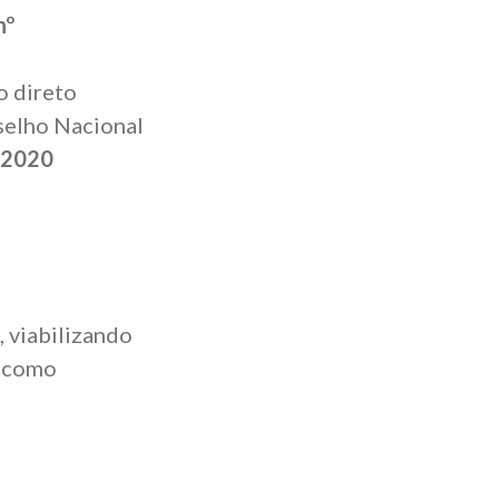
nº
o direto
selho Nacional
/2020
, viabilizando
s como