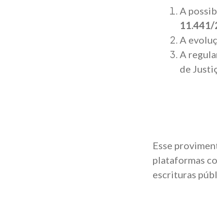
A possib
11.441/
A evolu
A regula
de Justi
Esse provimento
plataformas c
escrituras públ