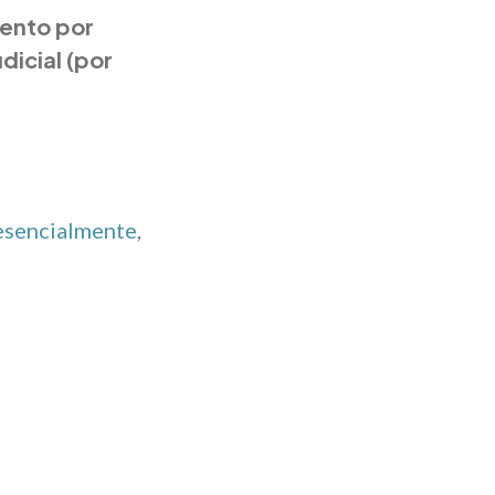
mento por
udicial (por
resencialmente
,