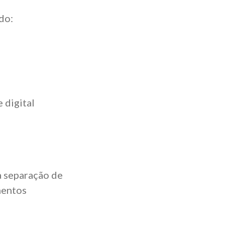
do:
 digital
a separação de
mentos