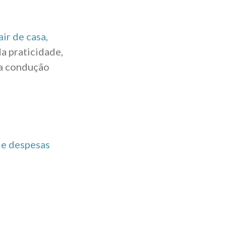
ir de casa,
da praticidade,
ta condução
s e despesas