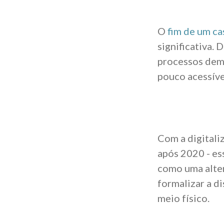
O
fim de um c
significativa. 
processos dem
pouco acessív
Com a digitaliz
após 2020 - es
como uma alter
formalizar a d
meio físico.