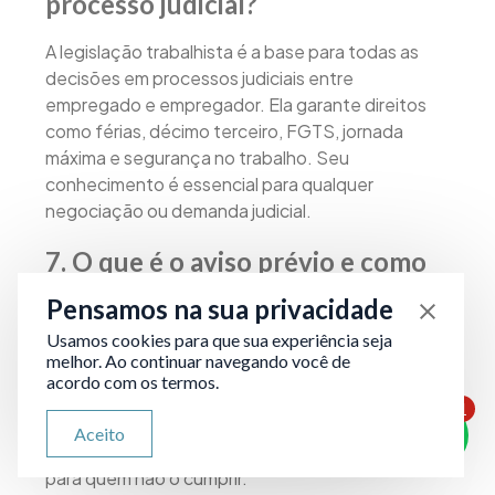
processo judicial?
A legislação trabalhista é a base para todas as
decisões em processos judiciais entre
empregado e empregador. Ela garante direitos
como férias, décimo terceiro, FGTS, jornada
máxima e segurança no trabalho. Seu
conhecimento é essencial para qualquer
negociação ou demanda judicial.
7. O que é o aviso prévio e como
deve ser cumprido?
Pensamos na sua privacidade
Usamos cookies para que sua experiência seja
O aviso prévio é a comunicação antecipada de
melhor. Ao continuar navegando você de
rescisão do contrato, podendo ser trabalhado ou
acordo com os termos.
indenizado. Ele pode variar de 30 até 90 dias,
1
conforme o tempo de serviço. O
ATENDIMENTO VIA WHATSAPP
Aceito
Olá, qual seu problema jurídico?
descumprimento do aviso implica em penalidades
para quem não o cumprir.