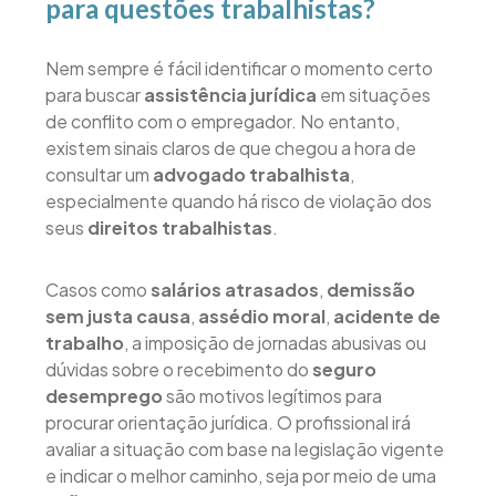
para questões trabalhistas?
Nem sempre é fácil identificar o momento certo
para buscar
assistência jurídica
em situações
de conflito com o empregador. No entanto,
existem sinais claros de que chegou a hora de
consultar um
advogado trabalhista
,
especialmente quando há risco de violação dos
seus
direitos trabalhistas
.
Casos como
salários atrasados
,
demissão
sem justa causa
,
assédio moral
,
acidente de
trabalho
, a imposição de jornadas abusivas ou
dúvidas sobre o recebimento do
seguro
desemprego
são motivos legítimos para
procurar orientação jurídica. O profissional irá
avaliar a situação com base na legislação vigente
e indicar o melhor caminho, seja por meio de uma