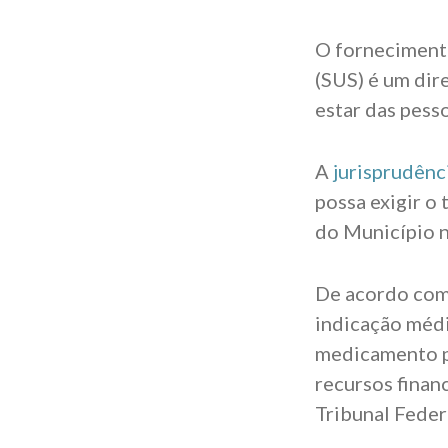
O forneciment
(SUS) é um dir
estar das pesso
A
jurisprudênc
possa exigir o
do Município n
De acordo com 
indicação médi
medicamento p
recursos finan
Tribunal Feder