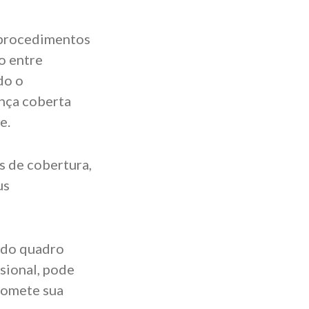
 procedimentos
o entre
do o
ença coberta
te.
s de cobertura,
us
 do quadro
ssional, pode
promete sua