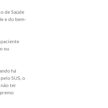
co de Saúde
de e do bem-
 paciente
do ou
uando há
 pelo SUS, o
 não ter
Supremo