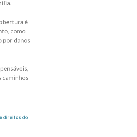
ília.
cobertura é
ento, como
ão por danos
spensáveis,
os caminhos
e direitos do