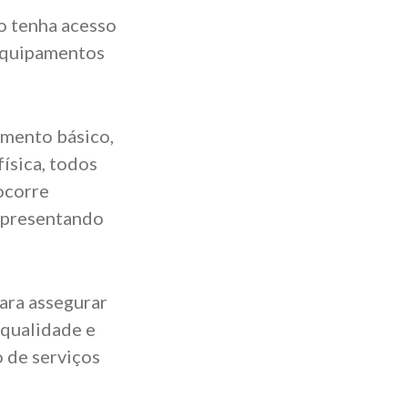
no tenha acesso
 equipamentos
amento básico,
ísica, todos
ocorre
 apresentando
ara assegurar
 qualidade e
 de serviços