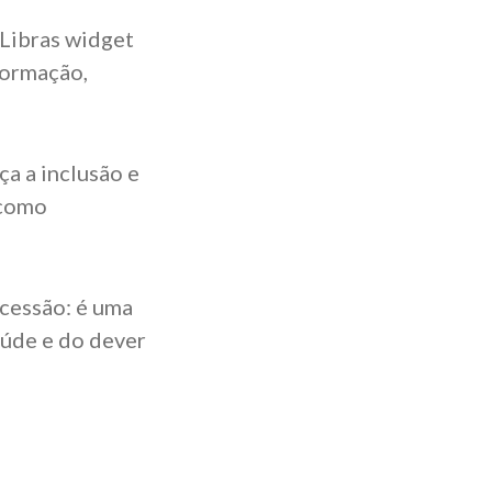
VLibras widget
formação,
ça a inclusão e
 como
cessão: é uma
aúde e do dever