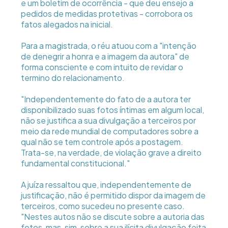
e um boletim de ocorrência - que deu ensejo a
pedidos de medidas protetivas - corrobora os
fatos alegados na inicial.
Para a magistrada, o réu atuou com a "intenção
de denegrir a honra e a imagem da autora" de
forma consciente e com intuito de revidar o
termino do relacionamento.
"Independentemente do fato de a autora ter
disponibilizado suas fotos íntimas em algum local,
não se justifica a sua divulgação a terceiros por
meio da rede mundial de computadores sobre a
qual não se tem controle após a postagem.
Trata-se, na verdade, de violação grave a direito
fundamental constitucional."
A juíza ressaltou que, independentemente de
justificação, não é permitido dispor da imagem de
terceiros, como sucedeu no presente caso.
"Nestes autos não se discute sobre a autoria das
fotos, mas, sim, sobre a sua ilícita divulgação feita