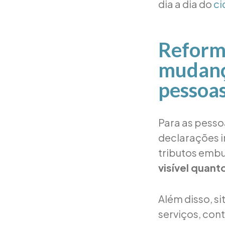
dia a dia do
ci
Reforma
mudanç
pessoas
Para as pesso
declarações 
tributos embu
visível quan
Além disso, s
serviços, con