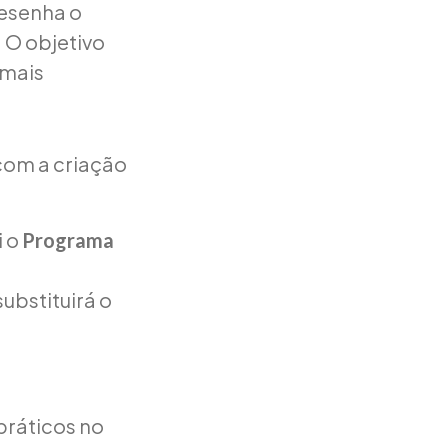
esenha o
. O objetivo
 mais
com a criação
i o
Programa
substituirá o
 práticos no