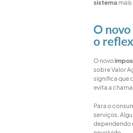
sistema
mais
O novo 
o refle
O novo
impos
sobre Valor Ag
significa que 
evita a cham
Para o consum
serviços. Alg
dependendo 
envolvido.