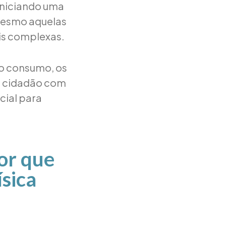
iniciando uma
 mesmo aquelas
is complexas.
 o consumo, os
do cidadão com
cial para
or que
ísica