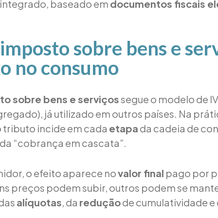
 integrado, baseado em
documentos fiscais el
imposto sobre bens e serv
xo no consumo
to sobre bens e serviços
segue o modelo de I
regado), já utilizado em outros países. Na práti
o tributo incide em cada
etapa
da cadeia de co
ada “cobrança em cascata”.
idor, o efeito aparece no
valor final
pago por p
uns preços podem subir, outros podem se mante
das
alíquotas
, da
redução
de cumulatividade e 