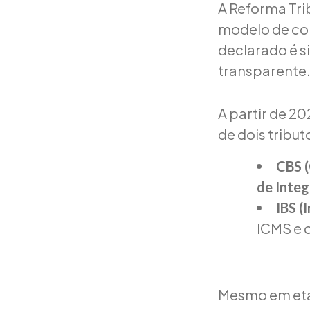
A Reforma Tri
modelo de co
declarado é si
transparente
A partir de 20
de dois tribut
CBS (
de Integ
IBS (
ICMS e o
Mesmo em etap