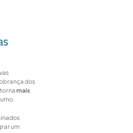
as
ovas
cobrança dos
 torna
mais
sumo.
minados
grar um