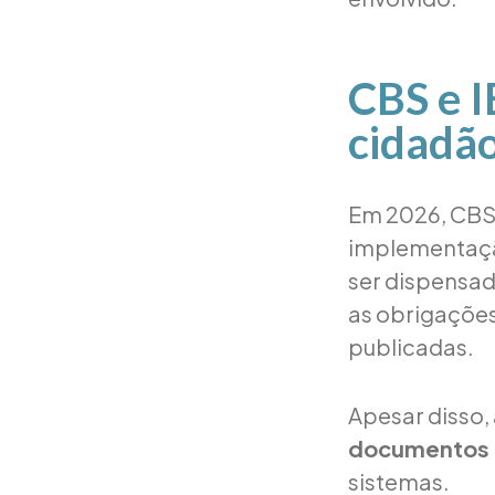
CBS e I
cidadã
Em 2026, CBS 
implementação
ser dispensa
as obrigações
publicadas.
Apesar disso,
documentos f
sistemas.