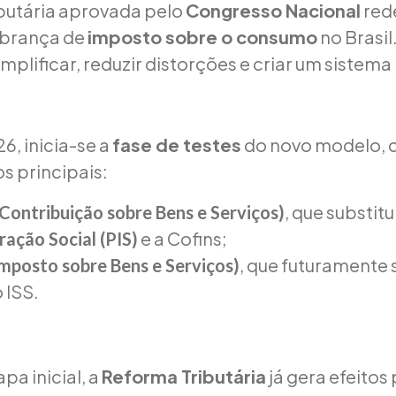
butária aprovada pelo
Congresso Nacional
red
brança de
imposto sobre o consumo
no Brasil
mplificar, reduzir distorções e criar um sistema
.
26, inicia-se a
fase de testes
do novo modelo, 
os principais:
, que substitu
Contribuição sobre Bens e Serviços)
e a Cofins;
ração Social (PIS)
, que futuramente 
Imposto sobre Bens e Serviços)
 ISS.
a inicial, a
Reforma Tributária
já gera efeitos