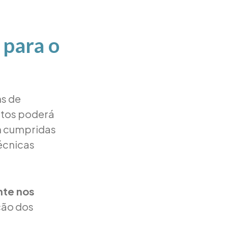
 para o
ns de
utos poderá
m cumpridas
técnicas
nte nos
ção dos