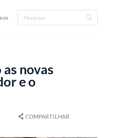
eos
o as novas
or e o
COMPARTILHAR