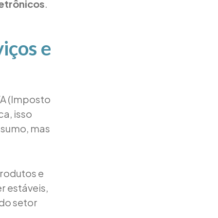
etrônicos
.
iços e
VA (Imposto
ca, isso
nsumo, mas
rodutos e
r estáveis,
do setor