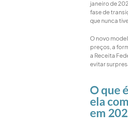
janeiro de 20
fase de trans
que nunca tiv
O novo modelo
preços, a for
a Receita Fed
evitar surpre
O que é
ela com
em 202