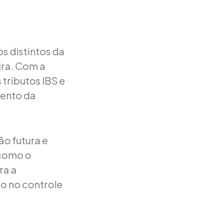
s distintos da
ira. Com a
tributos IBS e
ento da
ão futura e
 como o
ra a
ão no controle