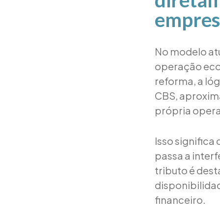
diretam
empres
No modelo atu
operação econ
reforma, a ló
CBS, aproxim
própria oper
Isso signific
passa a inter
tributo é des
disponibilida
financeiro.