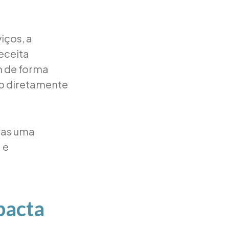
iços, a
eceita
m de forma
do diretamente
nas uma
 e
pacta