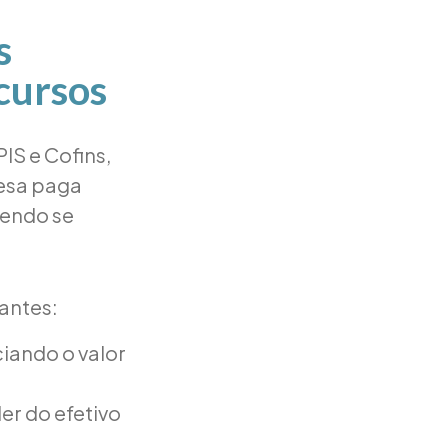
s
ecursos
IS e Cofins,
resa paga
dendo se
vantes:
ciando o valor
er do efetivo