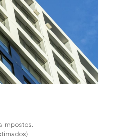
os impostos.
stimados)