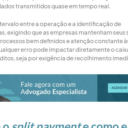
ados transmitidos quase em tempo real.
ntervalo entre a operação e a identificação de
as, exigindo que as empresas mantenham seus 
processos bem definidos e atenção constante 
ualquer erro pode impactar diretamente o caixa
ditos, seja por exigência de recolhimento imed
é o
split payment
e como e