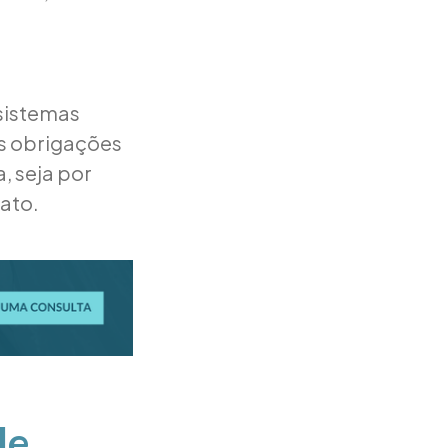
sistemas
às obrigações
, seja por
iato.
le