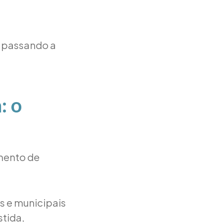
, passando a
: o
umento de
s e municipais
tida,