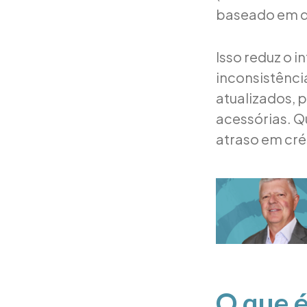
baseado em d
Isso reduz o i
inconsistênci
atualizados, 
acessórias. Q
atraso em cré
O que 