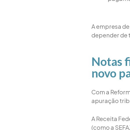
A empresa dei
depender de t
Notas f
novo pa
Com a Reforma
apuração trib
A Receita Fed
(como a SEFAZ