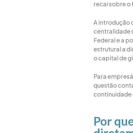
recai sobre o
A introdução 
centralidade 
Federal e a p
estrutural a 
o capital de g
Para empresá
questão contá
continuidade 
Por que