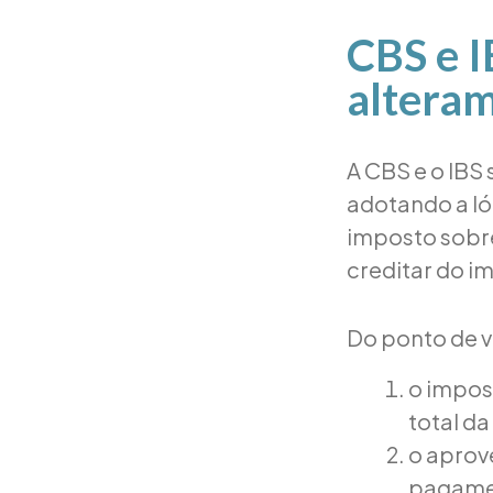
CBS e I
alteram
A CBS e o IBS
adotando a ló
imposto sobre
creditar do i
Do ponto de vi
o impost
total d
o aprov
pagamen