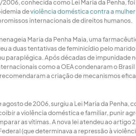
40/2006, conhecida como Lei Maria da Penha, foi
pidemia de
violência doméstica contra a mulher
omissos internacionais de direitos humanos.
enageia Maria da Penha Maia, uma farmacêuti
eu a duas tentativas de feminicídio pelo marido
xou paraplégica. Após décadas de impunidade n
nternacionais como a OEA condenaram o Brasil
e recomendaram a criação de mecanismos efica
e agosto de 2006, surgiu a Lei Maria da Penha, 
coibir a violência doméstica e familiar, punir a
mparar as vítimas. A nova lei atendeu ao artigo 
Federal (que determinava a repressão à violênc