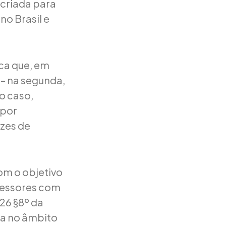
 criada para
no Brasil e
ca que, em
 – na segunda,
o caso,
 por
zes de
com o objetivo
gressores com
226 §8º da
ia no âmbito