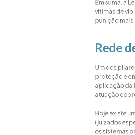
Em suma, a Le
vítimas de vi
punição mais 
Rede d
Um dos pilare
proteção e enf
aplicação da l
atuação coord
Hoje existe um
(juizados espe
os sistemas de