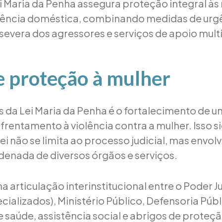
i Maria da Penha assegura proteção integral às
olência doméstica, combinando medidas de urg
severa dos agressores e serviços de apoio multi
e proteção à mulher
s da Lei Maria da Penha é o fortalecimento de 
rentamento à violência contra a mulher. Isso si
ei não se limita ao processo judicial, mas envol
enada de diversos órgãos e serviços.
a articulação interinstitucional entre o Poder J
cializados), Ministério Público, Defensoria Públi
 saúde, assistência social e abrigos de proteçã