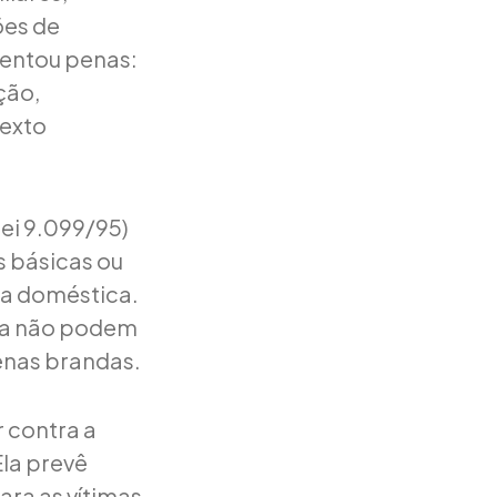
ões de
mentou penas:
ção,
texto
Lei 9.099/95)
s básicas ou
ia doméstica.
nha não podem
enas brandas.
r contra a
Ela prevê
ra as vítimas,