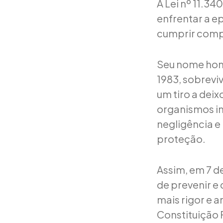
A Lei nº 11.3
enfrentar a e
cumprir compr
Seu nome hom
1983, sobreviv
um tiro a dei
organismos i
negligência 
proteção.
Assim, em 7 d
de prevenir e 
mais rigor e a
Constituição 