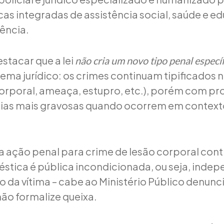
icas integradas de assistência social, saúde e 
lência.
stacar que a lei
não cria um novo tipo penal especí
ema jurídico: os crimes continuam tipificados 
corporal, ameaça, estupro, etc.), porém com p
ias mais gravosas quando ocorrem em contexto
a ação penal para crime de lesão corporal con
stica é pública incondicionada, ou seja, inde
 da vítima – cabe ao Ministério Público denun
não formalize queixa.