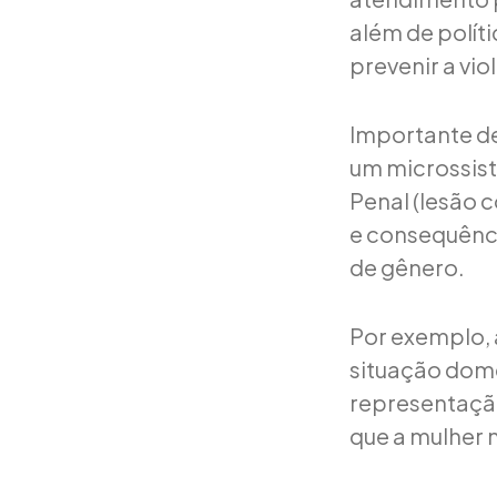
além de polít
prevenir a vio
Importante de
um microssist
Penal (lesão 
e consequênc
de gênero.
Por exemplo, 
situação domé
representação
que a mulher 