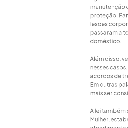
manutenção do
proteção. Par
lesões corpor
passaram a te
doméstico.
Além disso, ve
nesses casos,
acordos de tr
Em outras pal
mais ser cons
A lei também 
Mulher, estab
atendimento p