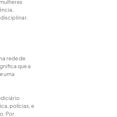
 mulheres
ência,
disciplinar.
uma rede de
gnifica que a
ve uma
udiciário
ca, polícias, e
o. Por