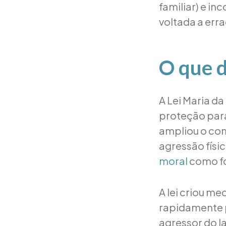
familiar) e i
voltada a erra
O que d
A Lei Maria d
proteção para
ampliou o con
agressão físi
moral
como fo
A lei criou m
rapidamente p
agressor do la