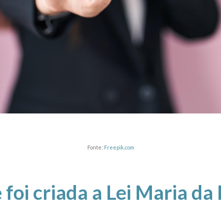
Fonte:
Freepik.com
 foi criada a Lei Maria da