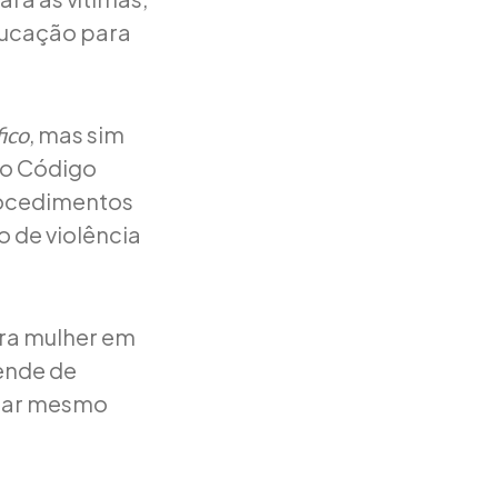
educação para
, mas sim
fico
no Código
rocedimentos
 de violência
tra mulher em
pende de
ciar mesmo