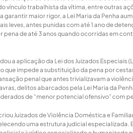
 vínculo trabalhista da vítima, entre outras aç
a garantir maior rigor, a Lei Maria da Penha au
ais leves, antes punidas com até 1 ano de deten
r pena de até 3 anos quando ocorridas em con
dou a aplicação da Lei dos Juizados Especiais (
 o que impede a substituição da pena por cesta
ansação penal que antes trivializavam a violênc
avras, delitos abarcados pela Lei Maria da Pe
iderados de “menor potencial ofensivo” com p
criou Juizados de Violência Doméstica e Familia
elecendo uma estrutura judicial especializada. 
olicial e jurídico especializado e humanizado pa