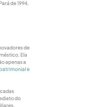
Pará de 1994,
inovadores de
méstico. Ela
ão apenas a
 patrimonial e
licadas
ediato do
liares,