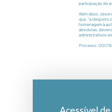
participação de e
Além disso, observ
que, "a despeito d
homenagem à auton
absolutas, devend
administrativos em
Processo: 00078
Acessível de 