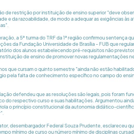
 de restrição por instituição de ensino superior "deve observ
ade e da razoabilidade, de modo a adequar as exigências às a
as".
deração, a 5ª turma do TRF da 1ª região confirmou sentença q
uções da Fundação Universidade de Brasília - FUB que regu
atório dos alunos estabelecendo pré-requisitos não previstos
instituição de ensino de promover novas regulamentações n
unos que cursam o quinto semestre "ainda não estão habilitad
gio pela falta de conhecimento específico no campo do ens
dação defendeu que as resoluções são legais, pois foram f
o do respectivo curso e suas habilitações. Argumentou aind
viola o princípio constitucional da autonomia didático-científi
".
lator, desembargador Federal Souza Prudente, esclareceu que
mpo mínimo de curso ou número mínimo de disciplinas cursad