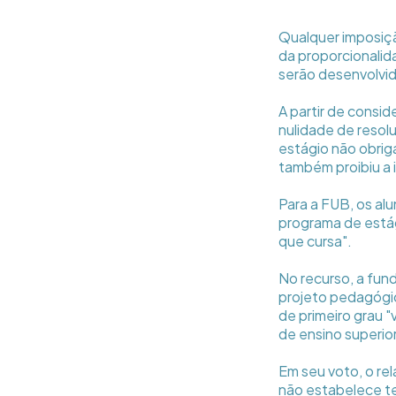
Qualquer imposição
da proporcionalid
serão desenvolvid
A partir de consi
nulidade de resol
estágio não obrig
também proibiu a 
Para a FUB, os al
programa de está
que cursa".
No recurso, a fun
projeto pedagógic
de primeiro grau "
de ensino superior
Em seu voto, o re
não estabelece te