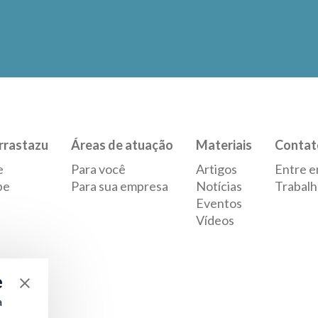
rrastazu
Áreas de atuação
Materiais
Contat
e
Para você
Artigos
Entre e
pe
Para sua empresa
Notícias
Trabalh
Eventos
Vídeos
e
a