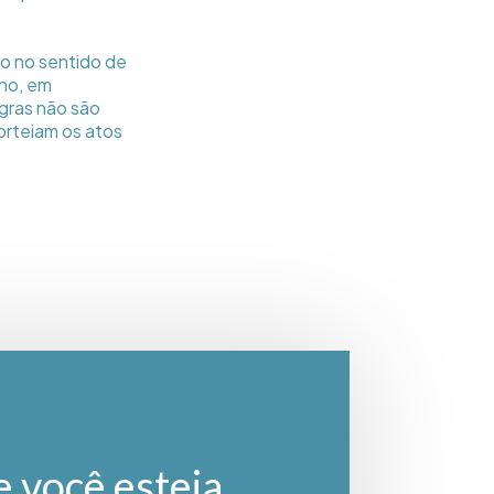
do no sentido de
ino, em
egras não são
orteiam os atos
e você esteja.