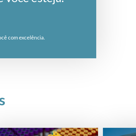
ocê com excelência.
s