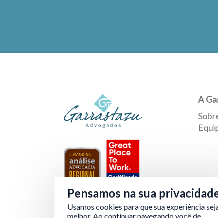
A Ga
Sobr
Equi
Pensamos na sua privacidad
Usamos cookies para que sua experiência sej
Verificada por
melhor. Ao continuar navegando você de