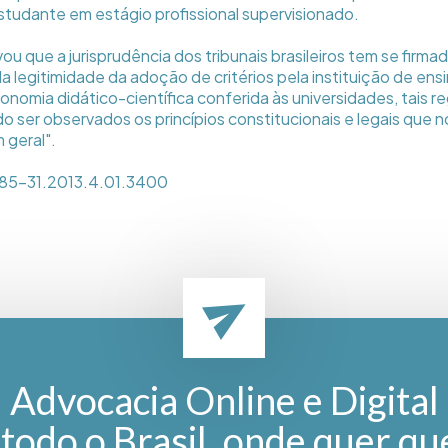
studante em estágio profissional supervisionado.
ou que a jurisprudência dos tribunais brasileiros tem se firma
a legitimidade da adoção de critérios pela instituição de ens
omia didático-científica conferida às universidades, tais r
o ser observados os princípios constitucionais e legais que n
 geral".
85-31.2013.4.01.3400
Advocacia Online e Digital
todo o Brasil, onde quer qu