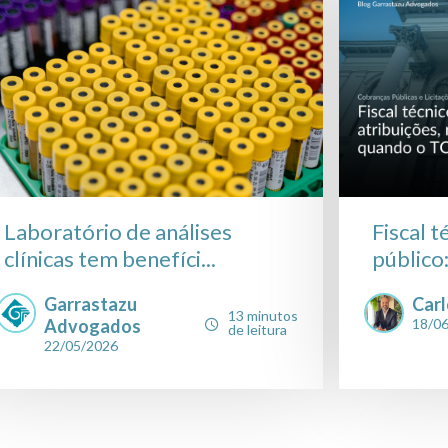
Laboratório de análises
Fiscal 
clínicas tem benefíci...
público:
Garrastazu
Carl
13 minutos
Advogados
18/0
de leitura
22/05/2026