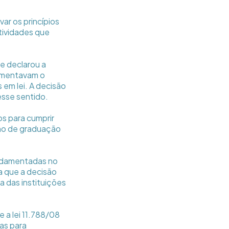
ar os princípios
tividades que
ue declarou a
lamentavam o
 em lei. A decisão
esse sentido.
os para cumprir
ino de graduação
undamentadas no
a que a decisão
ca das instituições
 a lei 11.788/08
as para