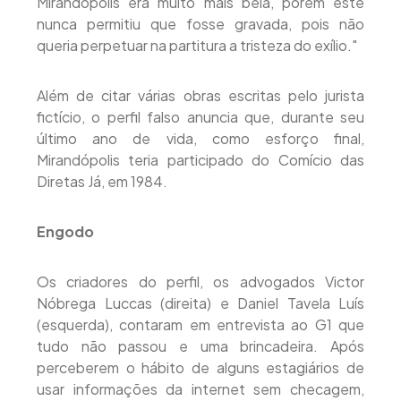
Mirandópolis era muito mais bela, porém este
nunca permitiu que fosse gravada, pois não
queria perpetuar na partitura a tristeza do exílio."
Além de citar várias obras escritas pelo jurista
fictício, o perfil falso anuncia que, durante seu
último ano de vida, como esforço final,
Mirandópolis teria participado do Comício das
Diretas Já, em 1984.
Engodo
Os criadores do perfil, os advogados Victor
Nóbrega Luccas (direita) e Daniel Tavela Luís
(esquerda), contaram em entrevista ao G1 que
tudo não passou e uma brincadeira. Após
perceberem o hábito de alguns estagiários de
usar informações da internet sem checagem,