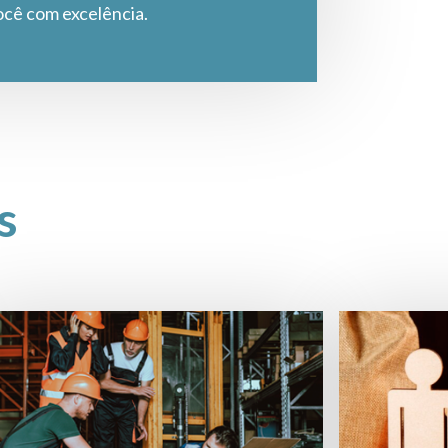
ocê com excelência.
s