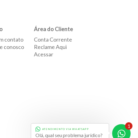
o
Área do Cliente
m contato
Conta Corrente
e conosco
Reclame Aqui
Acessar
1
ATENDIMENTO VIA WHATSAPP
Desenvolvido por
Evolve
Olá, qual seu problema jurídico?