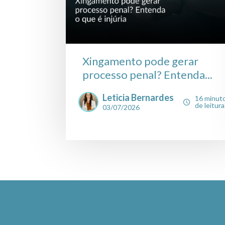
Xingamento pode gerar
processo penal? Entenda...
Leticia Bernardes
16 minut
de leitura
03/07/2026