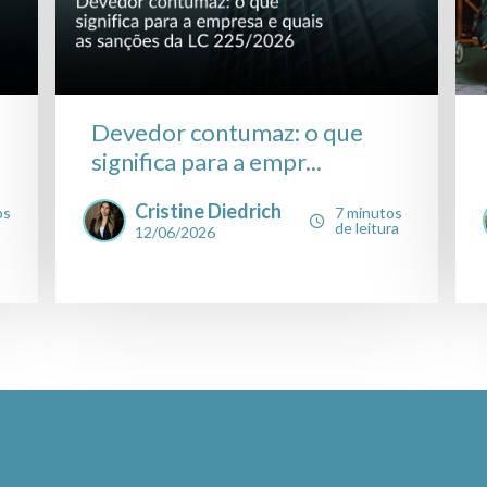
Devedor contumaz: o que
significa para a empr...
Cristine Diedrich
os
7 minutos
de leitura
12/06/2026