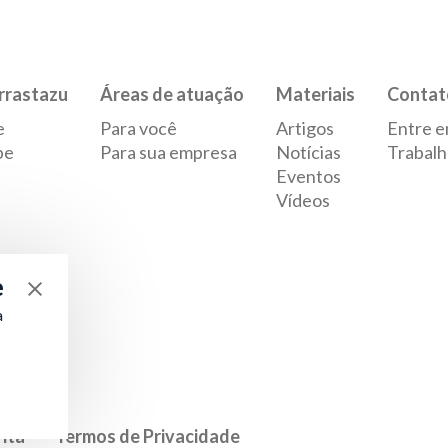
rrastazu
Áreas de atuação
Materiais
Contat
e
Para você
Artigos
Entre e
pe
Para sua empresa
Notícias
Trabalh
Eventos
Vídeos
e
a
rita
Termos de Privacidade