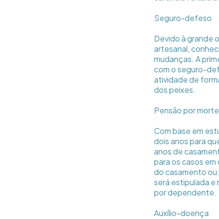
Seguro-defeso
Devido à grande 
artesanal, conhe
mudanças. A primei
com o seguro-def
atividade de form
dos peixes.
Pensão por morte
Com base em estud
dois anos para qu
anos de casament
para os casos em 
do casamento ou p
será estipulada e
por dependente.
Auxílio-doença