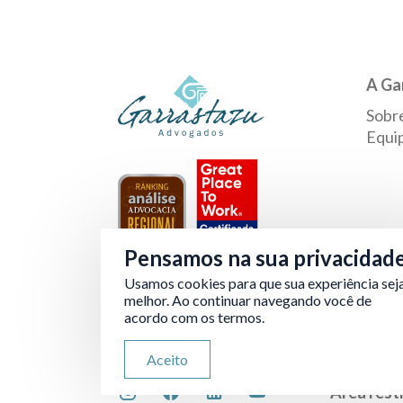
A Ga
Sobr
Equi
Pensamos na sua privacidad
Usamos cookies para que sua experiência sej
Verificada por
melhor. Ao continuar navegando você de
acordo com os termos.
Aceito
Área rest