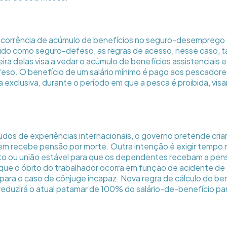
ocorrência de acúmulo de benefícios no seguro-desemprego
cido como seguro-defeso, as regras de acesso, nesse caso,
ra delas visa a vedar o acúmulo de benefícios assistenciais e
eso. O benefício de um salário mínimo é pago aos pescador
a exclusiva, durante o período em que a pesca é proibida, vi
os de experiências internacionais, o governo pretende cria
em recebe pensão por morte. Outra intenção é exigir tempo 
o ou união estável para que os dependentes recebam a pen
que o óbito do trabalhador ocorra em função de acidente de 
ara o caso de cônjuge incapaz. Nova regra de cálculo do b
 reduzirá o atual patamar de 100% do salário-de-benefício 