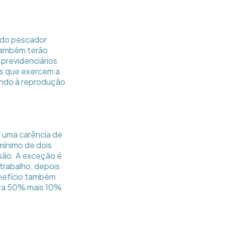
 do pescador
 também terão
 previdenciários
es que exercem a
sando à reprodução
r uma carência de
mínimo de dois
são. A exceção é
trabalho, depois
enefício também
para 50% mais 10%