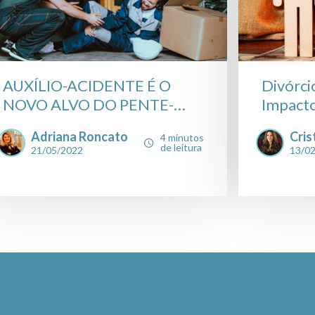
AUXÍLIO-ACIDENTE É O
Divórci
NOVO ALVO DO PENTE-
Impacto
FINO ...
Adriana Roncato
Cris
4 minutos
de leitura
21/05/2022
13/0