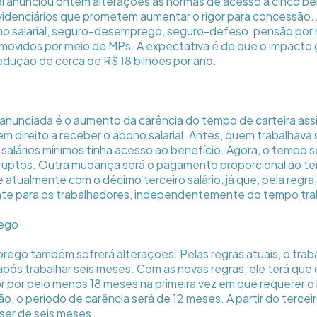
 anunciou ontem alterações às normas de acesso a cinco be
evidenciários que prometem aumentar o rigor para concessão. 
 salarial, seguro-desemprego, seguro-defeso, pensão por m
ovidos por meio de MPs. A expectativa é de que o impacto 
edução de cerca de R$ 18 bilhões por ano.
 anunciada é o aumento da carência do tempo de carteira ass
em direito a receber o abono salarial. Antes, quem trabalha
 salários mínimos tinha acesso ao benefício. Agora, o tempo 
rruptos. Outra mudança será o pagamento proporcional ao t
atualmente com o décimo terceiro salário, já que, pela regra 
nte para os trabalhadores, independentemente do tempo tra
ego
ego também sofrerá alterações. Pelas regras atuais, o trab
 após trabalhar seis meses. Com as novas regras, ele terá que
por pelo menos 18 meses na primeira vez em que requerer o 
o, o período de carência será de 12 meses. A partir do tercei
 ser de seis meses.