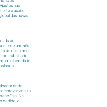
nefícios
Ajustes nas
orte e auxílio-
global das novas
inada do
va somente um mês
será de no mínimo
empo trabalhado,
atual, o benefício
balhado.
alhador pode
 comprovar vínculo
benefício. Na
ro pedido, a