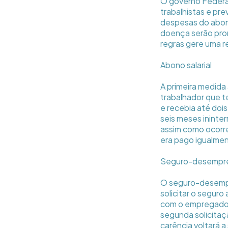
O governo Federal
trabalhistas e pr
despesas do abono
doença serão prom
regras gere uma r
Abono salarial
A primeira medida
trabalhador que t
e recebia até dois
seis meses ininte
assim como ocorre 
era pago igualme
Seguro-desempr
O seguro-desempr
solicitar o seguro
com o empregador 
segunda solicitaçã
carência voltará a