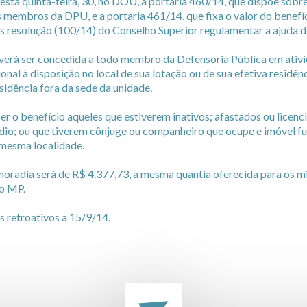
sta quinta-feira, 30, no DOU, a portaria 460/14, que dispõe sobr
 membros da DPU, e a portaria 461/14, que fixa o valor do benefí
s resolução (100/14) do Conselho Superior regulamentar a ajuda d
everá ser concedida a todo membro da Defensoria Pública em ativ
onal à disposição no local de sua lotação ou de sua efetiva residên
sidência fora da sede da unidade.
 o benefício aqueles que estiverem inativos; afastados ou licenc
dio; ou que tiverem cônjuge ou companheiro que ocupe e imóvel f
 mesma localidade.
moradia será de R$ 4.377,73, a mesma quantia oferecida para os mi
do MP.
s retroativos a 15/9/14.