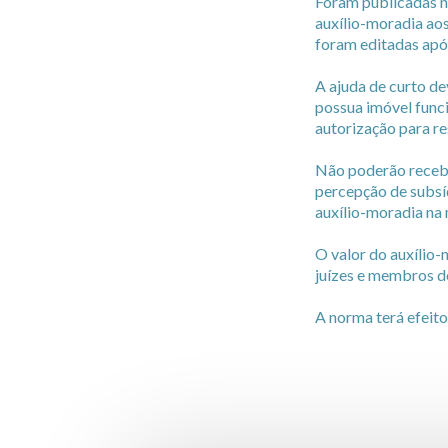
Foram publicadas ne
auxílio-moradia aos
foram editadas apó
A ajuda de curto d
possua imóvel funci
autorização para re
Não poderão receber
percepção de subsí
auxílio-moradia na
O valor do auxílio-
juízes e membros 
A norma terá efeito