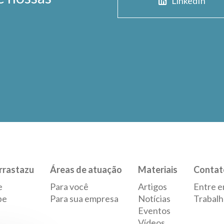
LinkedIn
rrastazu
Áreas de atuação
Materiais
Contat
e
Para você
Artigos
Entre e
pe
Para sua empresa
Notícias
Trabalh
Eventos
Vídeos