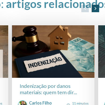
o:
artigos relacionado
Indenização por danos
materiais: quem tem dir...
Carlos Filho
os
11 minutos