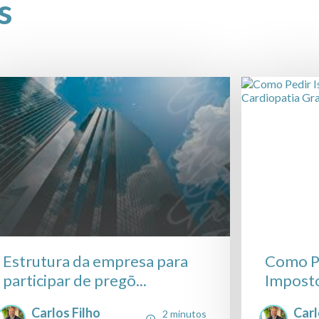
s
Estrutura da empresa para
Como Pe
participar de pregõ...
Imposto
Carlos Filho
Carl
2 minutos