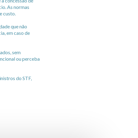
e a concessão de
cio. As normas
e custo.
idade que não
cia, em caso de
iados, sem
uncional ou perceba
nistros do STF,