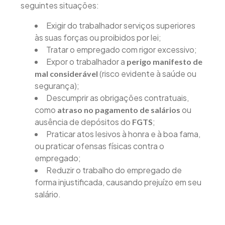
seguintes situações:
Exigir do trabalhador serviços superiores
às suas forças ou proibidos por lei;
Tratar o empregado com rigor excessivo;
Expor o trabalhador a
perigo manifesto de
(risco evidente à saúde ou
mal considerável
segurança);
Descumprir as obrigações contratuais,
como
ou
atraso no pagamento de salários
ausência de depósitos do
;
FGTS
Praticar atos lesivos à honra e à boa fama,
ou praticar ofensas físicas contra o
empregado;
Reduzir o trabalho do empregado de
forma injustificada, causando prejuízo em seu
salário.