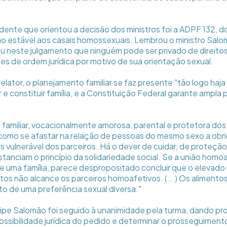
ente que orientou a decisão dos ministros foi a ADPF 132, d
o estável aos casais homossexuais. Lembrou o ministro Sal
u neste julgamento que ninguém pode ser privado de direito
es de ordem jurídica por motivo de sua orientação sexual.
elator, o planejamento familiar se faz presente "tão logo haj
 e constituir família, e a Constituição Federal garante ampla
familiar, vocacionalmente amorosa, parental e protetora dos
como se afastar na relação de pessoas do mesmo sexo a obr
s vulnerável dos parceiros. Há o dever de cuidar, de proteçã
tanciam o princípio da solidariedade social. Se a união homoa
uma família, parece despropositado concluir que o elevado
entos não alcance os parceiros homoafetivos. (...) Os aliment
o de uma preferência sexual diversa."
lipe Salomão foi seguido à unanimidade pela turma, dando p
possibilidade jurídica do pedido e determinar o prosseguimen