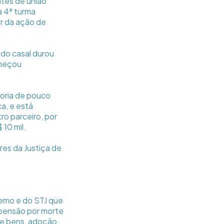
ntes de união
a 4ª turma
or da ação de
 do casal durou
omeçou
oria de pouco
a, e está
ro parceiro, por
 10 mil.
res da Justiça de
remo e do STJ que
(pensão por morte
de bens, adoção,