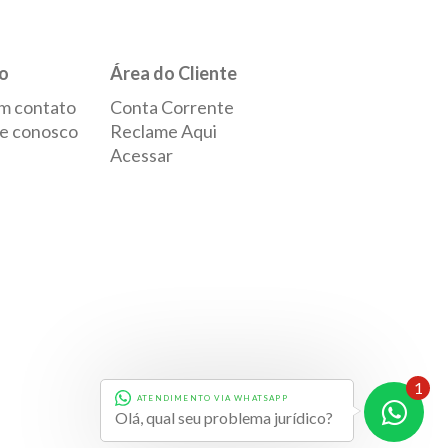
o
Área do Cliente
m contato
Conta Corrente
e conosco
Reclame Aqui
Acessar
1
ATENDIMENTO VIA WHATSAPP
Desenvolvido por
Evolve
Olá, qual seu problema jurídico?