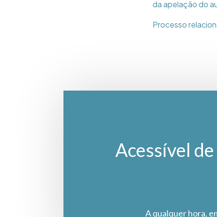
da apelação do au
Processo relacio
Acessível de 
A qualquer hora, e