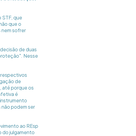
o STF, que
omão que o
s nem sofrer
a decisão de duas
 proteção". Nesse
 respectivos
igação de
o, até porque os
fetiva é
 instrumento
os não podem ser
rovimento ao REsp
to do julgamento