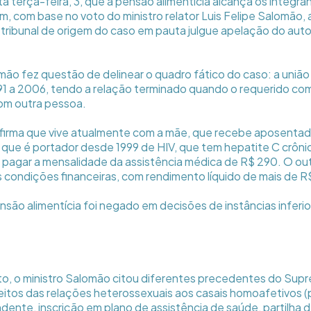
a terça-feira, 3, que a pensão alimentícia alcança os integra
m, com base no voto do ministro relator Luis Felipe Salomão, 
tribunal de origem do caso em pauta julgue apelação do aut
omão fez questão de delinear o quadro fático do caso: a união
991 a 2006, tendo a relação terminado quando o requerido c
om outra pessoa.
afirma que vive atualmente com a mãe, que recebe aposentad
 que é portador desde 1999 de HIV, que tem hepatite C crônic
e pagar a mensalidade da assistência médica de R$ 290. O out
s condições financeiras, com rendimento líquido de mais de R$
nsão alimentícia foi negado em decisões de instâncias inferio
oto, o ministro Salomão citou diferentes precedentes do Sup
itos das relações heterossexuais aos casais homoafetivos 
dente, inscrição em plano de assistência de saúde, partilha 