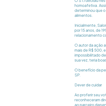
O STJ decidiu nest
homoafetiva. Assi
determinou que o 
alimentos.
Inicialmente, Sal
por 15 anos, de 1
relacionamento c
O autor da ação 
mais de R$ 500, e
impossibilitado d
sua vez, teria boa
O benefício da pe
SP.
Dever de cuidar
Ao proferir seu v
reconheceram dire
ao parceiro depen