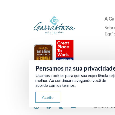
A Ga
Sobr
Equi
Pensamos na sua privacidad
Usamos cookies para que sua experiência sej
Verificada por
melhor. Ao continuar navegando você de
acordo com os termos.
Aceito
Área rest