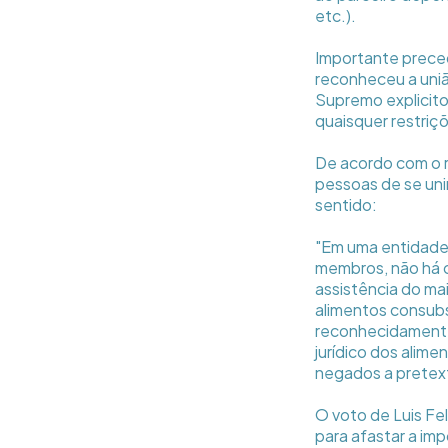
etc.).
Importante preced
reconheceu a uniã
Supremo explicito
quaisquer restriçõ
De acordo com o r
pessoas de se unir
sentido:
"Em uma entidade 
membros, não há 
assistência do mai
alimentos consubs
reconhecidamente 
jurídico dos alim
negados a pretext
O voto de Luis Fe
para afastar a im