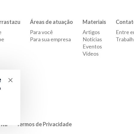
rrastazu
Áreas de atuação
Materiais
Contat
e
Para você
Artigos
Entre e
pe
Para sua empresa
Notícias
Trabalh
Eventos
Vídeos
e
a
rita
Termos de Privacidade