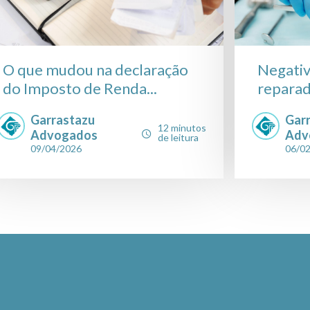
O que mudou na declaração
Negativa
do Imposto de Renda...
reparad
Garrastazu
Gar
12 minutos
Advogados
Adv
de leitura
09/04/2026
06/0