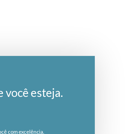
e você esteja.
ocê com excelência.