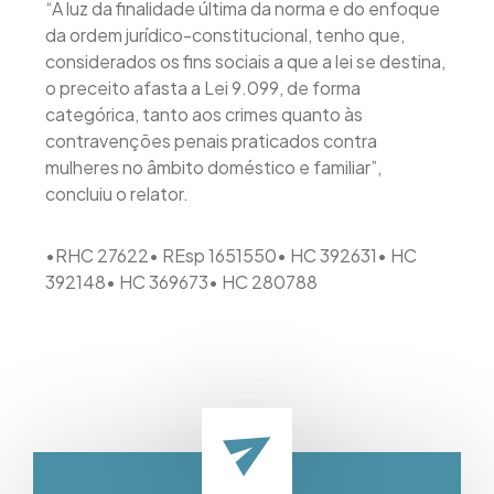
“À luz da finalidade última da norma e do enfoque
da ordem jurídico-constitucional, tenho que,
considerados os fins sociais a que a lei se destina,
o preceito afasta a Lei 9.099, de forma
categórica, tanto aos crimes quanto às
contravenções penais praticados contra
mulheres no âmbito doméstico e familiar”,
concluiu o relator.
•RHC 27622• REsp 1651550• HC 392631• HC
392148• HC 369673• HC 280788