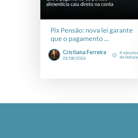
Pix Pensão: nova lei garante
que o pagamento ...
Cristiana Ferreira
4 minuto
de leitura
01/08/2026