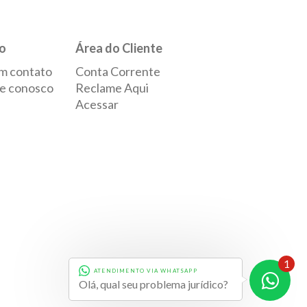
o
Área do Cliente
m contato
Conta Corrente
e conosco
Reclame Aqui
Acessar
1
ATENDIMENTO VIA WHATSAPP
Desenvolvido por
Evolve
Olá, qual seu problema jurídico?