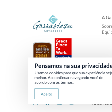
A Ga
Sobr
Equi
Pensamos na sua privacidad
Usamos cookies para que sua experiência sej
Verificada por
melhor. Ao continuar navegando você de
acordo com os termos.
Aceito
Área rest