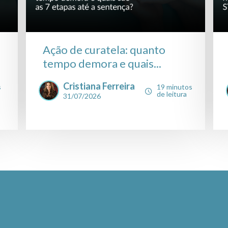
Ação de curatela: quanto
tempo demora e quais...
Cristiana Ferreira
s
19 minutos
de leitura
31/07/2026