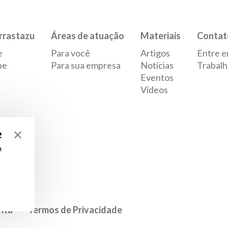
rrastazu
Áreas de atuação
Materiais
Contat
e
Para você
Artigos
Entre e
pe
Para sua empresa
Notícias
Trabalh
Eventos
Vídeos
e
a
rita
Termos de Privacidade