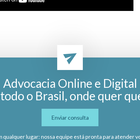
Advocacia Online e Digital
todo o Brasil, onde quer qu
Enviar consulta
m qualquer lugar: nossa equipe está pronta para atender v