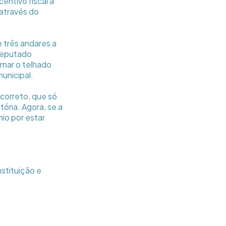
ntivo fiscal a
através do
e três andares a
 deputado
ornar o telhado
unicipal.
correto, que só
tória. Agora, se a
mio por estar
stituição e