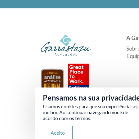
A Ga
Sobr
Equi
Pensamos na sua privacidad
Usamos cookies para que sua experiência sej
Verificada por
melhor. Ao continuar navegando você de
acordo com os termos.
Aceito