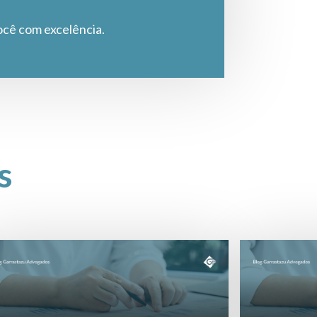
ocê com excelência.
s