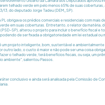
senvolvimento Urbano da Câmara dos Deputados aprovou ince
larem telhado verde em pelo menos 65% de suas coberturas, 
703/13, do deputado Jorge Tadeu (DEM_SP).
a PL obrigava os prédios comerciais e residenciais com mais d
o verde em suas coberturas. Entretanto, o relator da matéria,
PSD-SP), alterou o projeto para incluir o benefício fiscal e t
 podendo de ser fixada a obrigatoriedade em lei estadual ou m
é um projeto inteligente, bom, sustentável e ambientalmente 
or outro lado, o custo é maior e não pode ser uma coisa obriga
azer o telhado verde, terá benefícios fiscais, ou seja, um prê
o ambiente", salientou Passos.
ráter conclusivo e ainda será analisada pela Comissão de Con
dania.