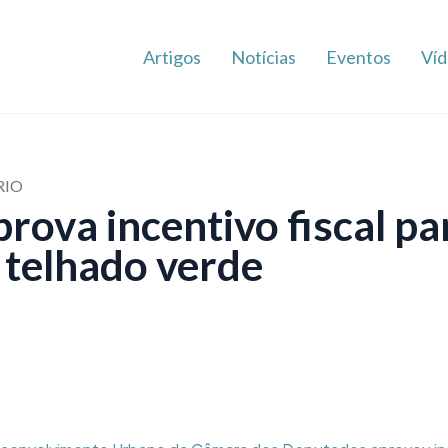
Artigos
Notícias
Eventos
Víd
RIO
rova incentivo fiscal pa
r telhado verde