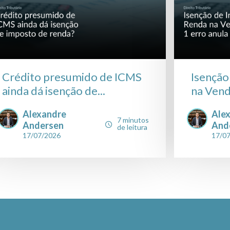
Crédito presumido de ICMS
Isenção
ainda dá isenção de...
na Vend
Alexandre
Ale
7 minutos
Andersen
And
de leitura
17/07/2026
17/0