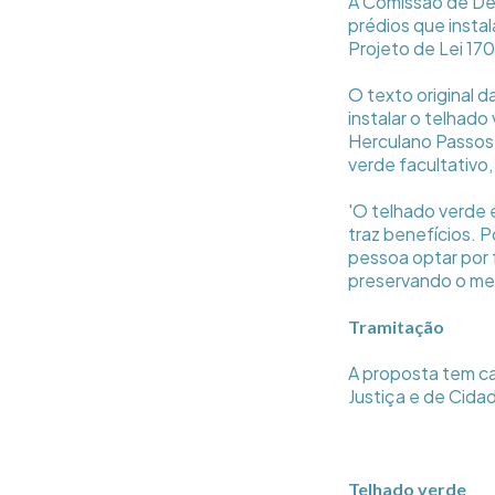
A Comissão de De
prédios que insta
Projeto de Lei 1
O texto original d
instalar o telhad
Herculano Passos (
verde facultativo,
'O telhado verde 
traz benefícios. P
pessoa optar por f
preservando o mei
Tramitação
A proposta tem ca
Justiça e de Cida
Telhado verde