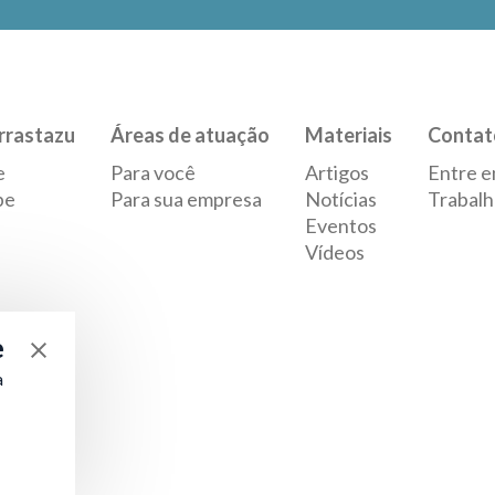
rrastazu
Áreas de atuação
Materiais
Contat
e
Para você
Artigos
Entre e
pe
Para sua empresa
Notícias
Trabalh
Eventos
Vídeos
e
a