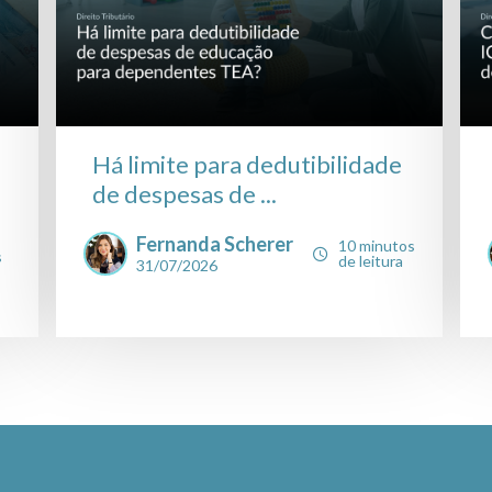
Há limite para dedutibilidade
de despesas de ...
Fernanda Scherer
10 minutos
s
de leitura
31/07/2026