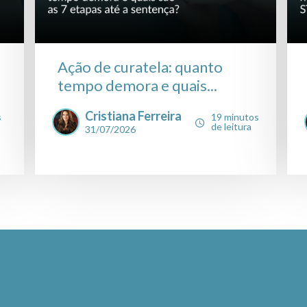
Ação de curatela: quanto
tempo demora e quais...
Cristiana Ferreira
s
19 minutos
de leitura
31/07/2026