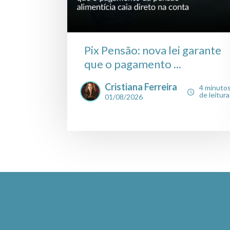
Pix Pensão: nova lei garante
que o pagamento ...
Cristiana Ferreira
4 minuto
de leitura
01/08/2026