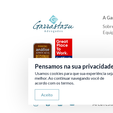
A Ga
Sobr
Equi
Pensamos na sua privacidad
Usamos cookies para que sua experiência sej
Verificada por
melhor. Ao continuar navegando você de
acordo com os termos.
Aceito
Área rest