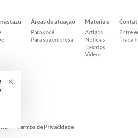
rrastazu
Áreas de atuação
Materiais
Contat
e
Para você
Artigos
Entre e
pe
Para sua empresa
Notícias
Trabalh
Eventos
Vídeos
e
a
rita
Termos de Privacidade