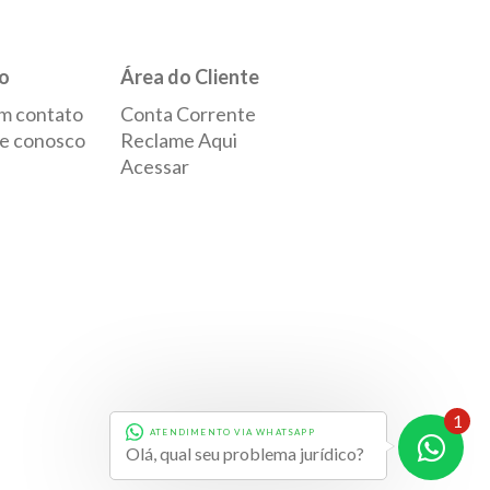
o
Área do Cliente
m contato
Conta Corrente
e conosco
Reclame Aqui
Acessar
1
ATENDIMENTO VIA WHATSAPP
Desenvolvido por
Evolve
Olá, qual seu problema jurídico?