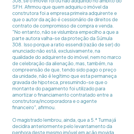
308, se o imóvel foi ou não adquirido no âmbito do
SFH. Afirmou que quem adquiriu o imóvel da
construtora foi a empresa primeira adquirente e
que o autor da ação é cessionário de direitos de
contrato de compromisso de compra e venda.
"No entanto, não se vislumbra empecilho a que a
parte autora valha-se da proteção da Súmula
308. Isso porque a ratio essendi (razão de ser) do
enunciado não está, exclusivamente, na
qualidade do adquirente do imóvel, nem no marco
de celebração da alienação, mas, também, na
compreensão de que, tendo sido pago o preço
da unidade, não é legítimo que esta permaneça
gravada de hipoteca, presumindo-se que o
montante do pagamento foi utilizado para
amortizar o financiamento contratado entre a
construtora/incorporadora e o agente
financeiro", afirmou.
O magistrado lembrou, ainda, que a 5.ª Turma já
decidira anteriormente pelo levantamento da
penhora deste mesmo imóvel em ação movida