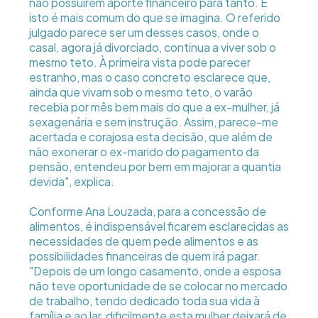
não possuírem aporte financeiro para tanto. E
isto é mais comum do que se imagina. O referido
julgado parece ser um desses casos, onde o
casal, agora já divorciado, continua a viver sob o
mesmo teto. À primeira vista pode parecer
estranho, mas o caso concreto esclarece que,
ainda que vivam sob o mesmo teto, o varão
recebia por mês bem mais do que a ex-mulher, já
sexagenária e sem instrução. Assim, parece-me
acertada e corajosa esta decisão, que além de
não exonerar o ex-marido do pagamento da
pensão, entendeu por bem em majorar a quantia
devida", explica.
Conforme Ana Louzada, para a concessão de
alimentos, é indispensável ficarem esclarecidas as
necessidades de quem pede alimentos e as
possibilidades financeiras de quem irá pagar.
"Depois de um longo casamento, onde a esposa
não teve oportunidade de se colocar no mercado
de trabalho, tendo dedicado toda sua vida à
família e ao lar, dificilmente esta mulher deixará de