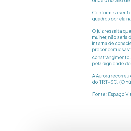
onde o horário de 
Conforme a senten
quadros por ela nã
O juiz ressalta q
mulher, não seria 
interna de consci
preconceituosas" 
constrangimento à
pela dignidade do
A Aurora recorreu
do TRT-SC. (O núm
Fonte: Espaço VIt