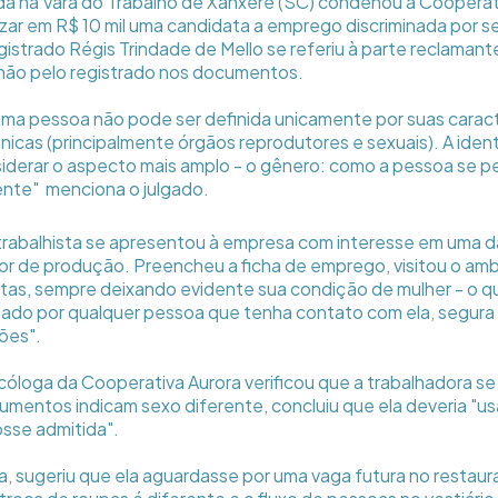
a na Vara do Trabalho de Xanxerê (SC) condenou a Cooperati
izar em R$ 10 mil uma candidata a emprego discriminada por se
gistrado Régis Trindade de Mello se referiu à parte reclaman
não pelo registrado nos documentos.
uma pessoa não pode ser definida unicamente por suas caract
ânicas (principalmente órgãos reprodutores e sexuais). A ide
iderar o aspecto mais amplo - o gênero: como a pessoa se 
nte"  menciona o julgado.
trabalhista se apresentou à empresa com interesse em uma 
or de produção. Preencheu a ficha de emprego, visitou o amb
istas, sempre deixando evidente sua condição de mulher - o qu
ado por qualquer pessoa que tenha contato com ela, segura
ões".
cóloga da Cooperativa Aurora verificou que a trabalhadora 
mentos indicam sexo diferente, concluiu que ela deveria "usa
osse admitida".
a, sugeriu que ela aguardasse por uma vaga futura no restau