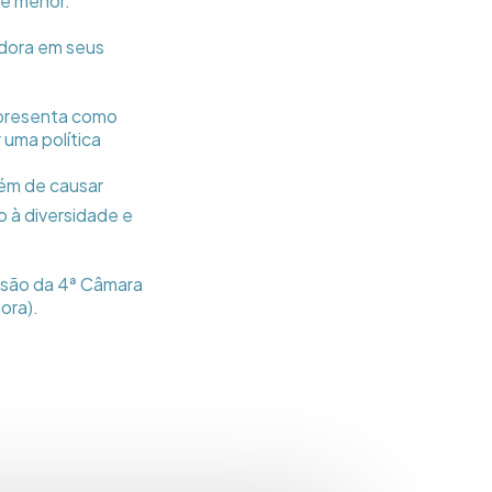
 é menor.
adora em seus
 apresenta como
 uma política
lém de causar
o à diversidade e
cisão da 4ª Câmara
ora).