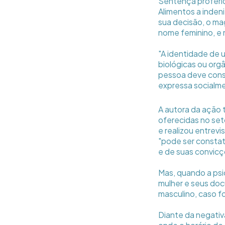
Sentença proferid
Alimentos a inden
sua decisão, o ma
nome feminino, e 
"A identidade de 
biológicas ou org
pessoa deve cons
expressa socialme
A autora da ação 
oferecidas no set
e realizou entrev
"pode ser constat
e de suas convicç
Mas, quando a psi
mulher e seus docu
masculino, caso f
Diante da negativ