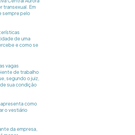
va Central Aurora
r transexual. Em
te sempre pelo
erísticas
ntidade de uma
percebe e como se
das vagas
iente de trabalho
e, segundo o juiz,
 de sua condição
se apresenta como
r o vestiário
rante da empresa,