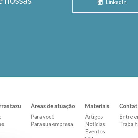
e nossas
LinkedIn
rrastazu
Áreas de atuação
Materiais
Contat
e
Para você
Artigos
Entre e
pe
Para sua empresa
Notícias
Trabalh
Eventos