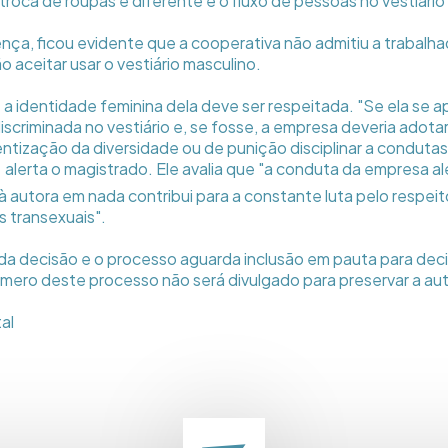
troca de roupas é diferente e o fluxo de pessoas no vestiário
ça, ficou evidente que a cooperativa não admitiu a trabalh
o aceitar usar o vestiário masculino.
ue a identidade feminina dela deve ser respeitada. "Se ela se
discriminada no vestiário e, se fosse, a empresa deveria adotar
entização da diversidade ou de punição disciplinar a condutas
 alerta o magistrado. Ele avalia que "a conduta da empresa a
 autora em nada contribui para a constante luta pelo respeit
s transexuais".
 da decisão e o processo aguarda inclusão em pauta para de
ero deste processo não será divulgado para preservar a aut
al