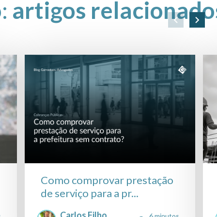
o:
artigos relacionado
Como comprovar prestação
de serviço para a pr...
Carlos Filho
s
6 minutos