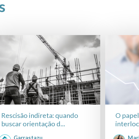
s
Rescisão indireta: quando
O papel
buscar orientação d...
interlo
Garrastazu
Mar