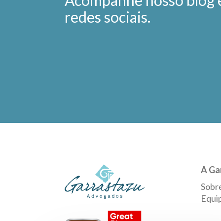
Acompanhe nosso blog 
redes sociais.
A Ga
Sobr
Equi