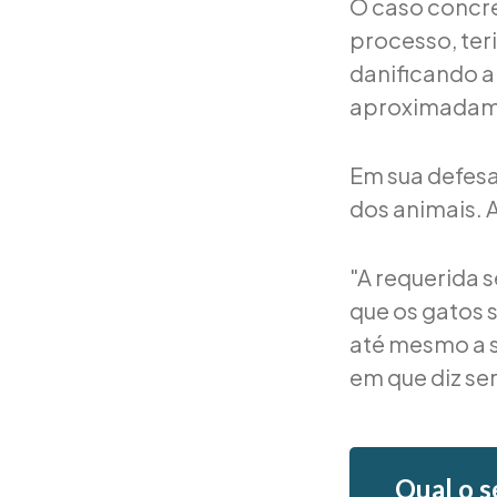
O caso concre
processo, te
danificando a
aproximadame
Em sua defesa
dos animais. 
"A requerida 
que os gatos 
até mesmo a s
em que diz ser
Qual o s