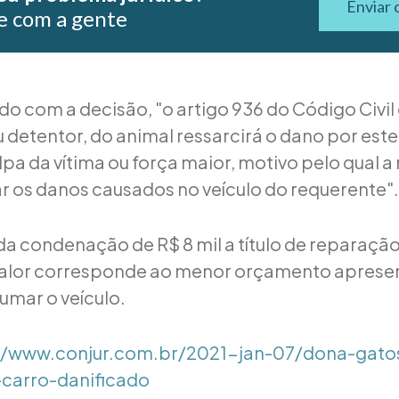
Enviar 
e com a gente
do com a decisão, "o artigo 936 do Código Civi
u detentor, do animal ressarcirá o dano por est
pa da vítima ou força maior, motivo pelo qual a
r os danos causados no veículo do requerente".
ada condenação de R$ 8 mil a título de reparaçã
 valor corresponde ao menor orçamento aprese
umar o veículo.
//www.conjur.com.br/2021-jan-07/dona-gatos
carro-danificado