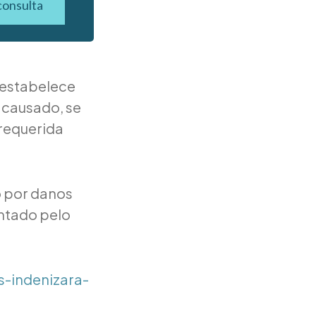
consulta
l estabelece
e causado, se
 requerida
o por danos
ntado pelo
-indenizara-