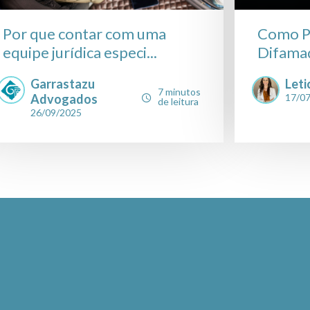
Por que contar com uma
Como P
equipe jurídica especi...
Difamaçã
Garrastazu
Leti
7 minutos
Advogados
17/0
de leitura
26/09/2025