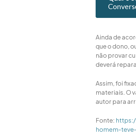
Convers
Ainda de acor
que o dono, o
não provar cul
deverá repara
Assim, foi fix
materiais. O
autor para arr
Fonte:
https:
homem-teve-