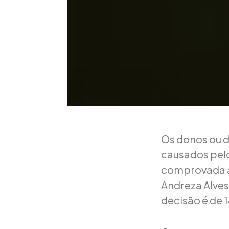
Os donos ou d
causados pelo
comprovada a 
Andreza Alves 
decisão é de 