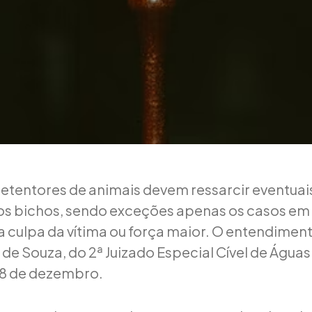
etentores de animais devem ressarcir eventuai
s bichos, sendo exceções apenas os casos em 
culpa da vítima ou força maior. O entendimento
de Souza, do 2ª Juizado Especial Cível de Águas 
18 de dezembro.