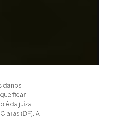
s danos
que ficar
 é da juíza
Claras (DF). A