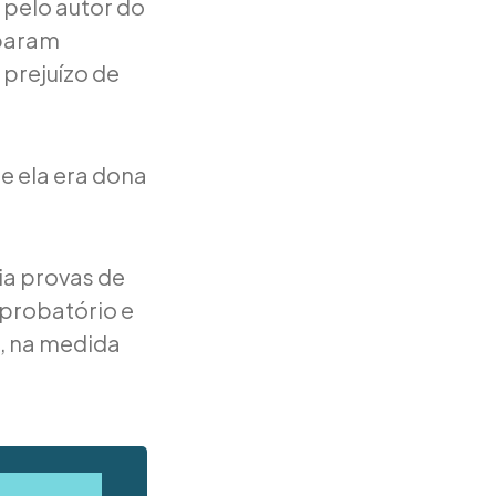
 pelo autor do
abaram
 prejuízo de
e ela era dona
ia provas de
 probatório e
o, na medida