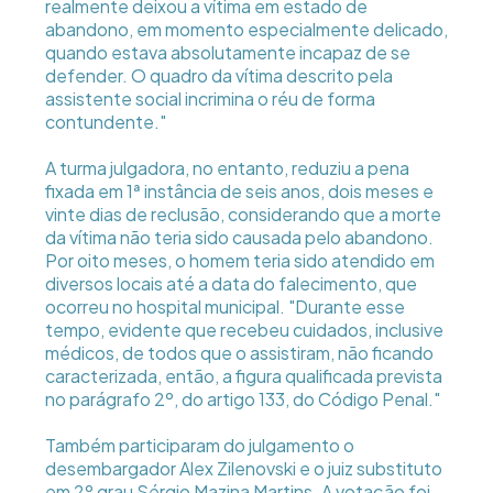
realmente deixou a vítima em estado de
abandono, em momento especialmente delicado,
quando estava absolutamente incapaz de se
defender. O quadro da vítima descrito pela
assistente social incrimina o réu de forma
contundente."
A turma julgadora, no entanto, reduziu a pena
fixada em 1ª instância de seis anos, dois meses e
vinte dias de reclusão, considerando que a morte
da vítima não teria sido causada pelo abandono.
Por oito meses, o homem teria sido atendido em
diversos locais até a data do falecimento, que
ocorreu no hospital municipal. "Durante esse
tempo, evidente que recebeu cuidados, inclusive
médicos, de todos que o assistiram, não ficando
caracterizada, então, a figura qualificada prevista
no parágrafo 2º, do artigo 133, do Código Penal."
Também participaram do julgamento o
desembargador Alex Zilenovski e o juiz substituto
em 2º grau Sérgio Mazina Martins. A votação foi