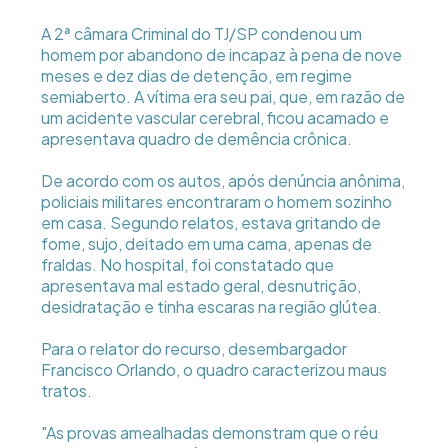
A 2ª câmara Criminal do TJ/SP condenou um
homem por abandono de incapaz à pena de nove
meses e dez dias de detenção, em regime
semiaberto. A vítima era seu pai, que, em razão de
um acidente vascular cerebral, ficou acamado e
apresentava quadro de demência crônica.
De acordo com os autos, após denúncia anônima,
policiais militares encontraram o homem sozinho
em casa. Segundo relatos, estava gritando de
fome, sujo, deitado em uma cama, apenas de
fraldas. No hospital, foi constatado que
apresentava mal estado geral, desnutrição,
desidratação e tinha escaras na região glútea.
Para o relator do recurso, desembargador
Francisco Orlando, o quadro caracterizou maus
tratos.
"As provas amealhadas demonstram que o réu