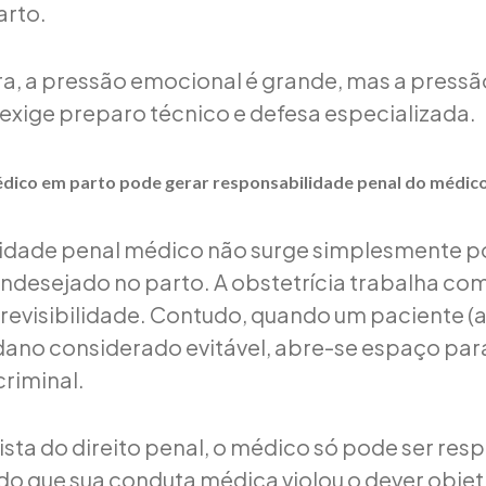
arto.
ra, a pressão emocional é grande, mas a pressão
 exige preparo técnico e defesa especializada.
dico em parto pode gerar responsabilidade penal do médic
lidade penal médico não surge simplesmente p
indesejado no parto. A obstetrícia trabalha com
revisibilidade. Contudo, quando um paciente (a
dano considerado evitável, abre-se espaço par
criminal.
ista do direito penal, o médico só pode ser res
ado que sua conduta médica violou o dever objet