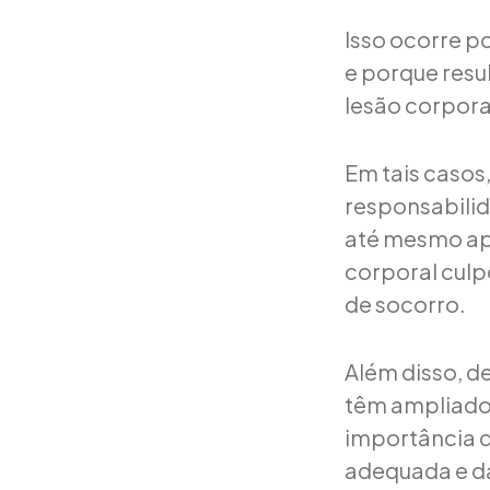
Isso ocorre p
e porque resu
lesão corporal
Em tais casos,
responsabilid
até mesmo ap
corporal culp
de socorro.
Além disso, de
têm ampliado 
importância 
adequada e da