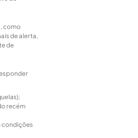
ia, como
ais de alerta,
te de
responder
quelas);
 do recém
om condições