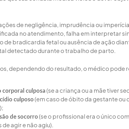
ituações de negligência, imprudência ou imperíc
ficada no atendimento, falha em interpretar sin
o de bradicardia fetal ou ausência de ação dian
tal detectado durante o trabalho de parto.
ios, dependendo do resultado, o médico pode 
(se a criança ou a mãe tiver se
 corporal culposa
(em caso de óbito da gestante ou
ídio culposo
);
(se o profissional era o único c
são de socorro
 de agir e não agiu).