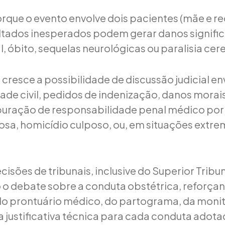
orque o evento envolve dois pacientes (mãe e r
ltados inesperados podem gerar danos signifi
, óbito, sequelas neurológicas ou paralisia cer
 cresce a possibilidade de discussão judicial e
ade civil, pedidos de indenização, danos morais
uração de responsabilidade penal médico por
osa, homicídio culposo, ou, em situações extr
cisões de tribunais, inclusive do Superior Tribun
o debate sobre a conduta obstétrica, reforça
do prontuário médico, do partograma, da moni
 justificativa técnica para cada conduta adota