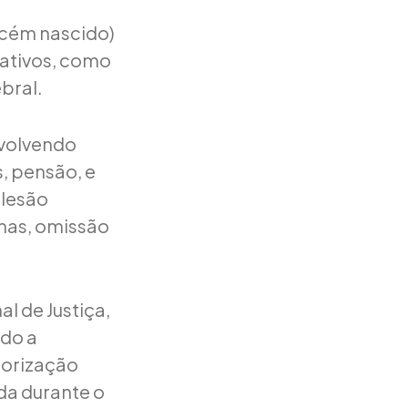
ecém nascido)
cativos, como
ebral.
nvolvendo
, pensão, e
 lesão
emas, omissão
al de Justiça,
ndo a
torização
da durante o