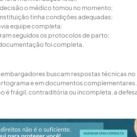
 decisão o médico tomou no momento;
instituição tinha condições adequadas;
avia equipe completa;
oram seguidos os protocolos de parto;
 documentação foi completa.
esembargadores buscam respostas técnicas no
artograma e em documentos complementares.
é frágil, contraditória ou incompleta, a defesa