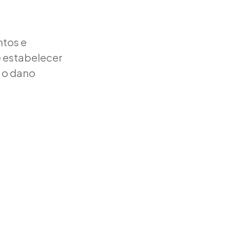
ntos e
e estabelecer
e o dano