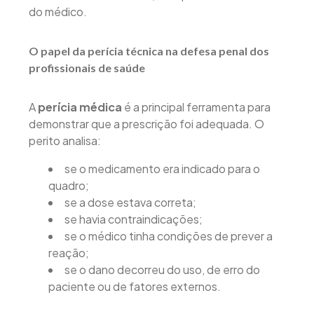
do médico.
O papel da perícia técnica na defesa penal dos
profissionais de saúde
A
perícia médica
é a principal ferramenta para
demonstrar que a prescrição foi adequada. O
perito analisa:
se o medicamento era indicado para o
quadro;
se a dose estava correta;
se havia contraindicações;
se o médico tinha condições de prever a
reação;
se o dano decorreu do uso, de erro do
paciente ou de fatores externos.