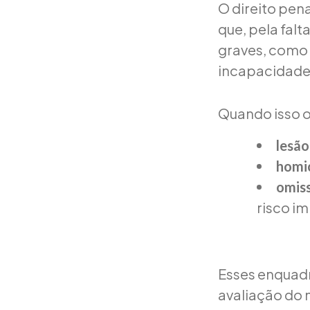
O direito pen
que, pela falt
graves, como 
incapacidade 
Quando isso o
lesão
homic
omis
risco im
Esses enquadr
avaliação do n