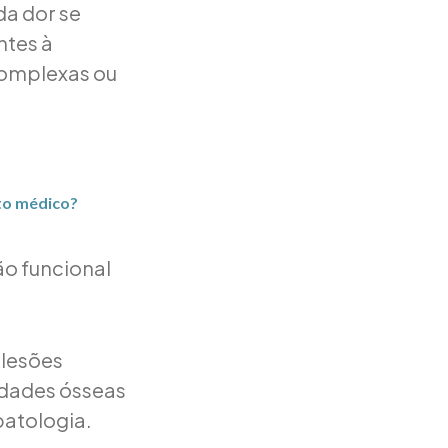
da dor se
ntes à
complexas ou
to médico?
ão funcional
 lesões
idades ósseas
patologia.