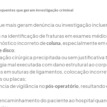
equentes que geram investigação criminal
ue mais geram denúncia ou investigação inclue
 na identificação de fraturas em exames médicos
nóstico incorreto de
, especialmente em 
coluna
;
e disco
ação cirúrgica precipitada ou sem justificativa 
rgia mal executada com dano estrutural ao corp
as em suturas de ligamentos, colocação incorre
s ou placas;
cia de vigilância no
, resultando
pós-operatório
encaminhamento do paciente ao hospital qua