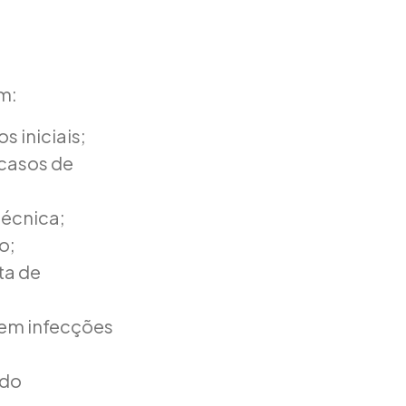
m:
 iniciais;
casos de
técnica;
o;
ta de
 em infecções
ndo