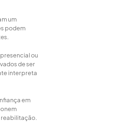
mam um
ões podem
tes.
presencial ou
evados de ser
te interpreta
onfiança em
tionem
 reabilitação.