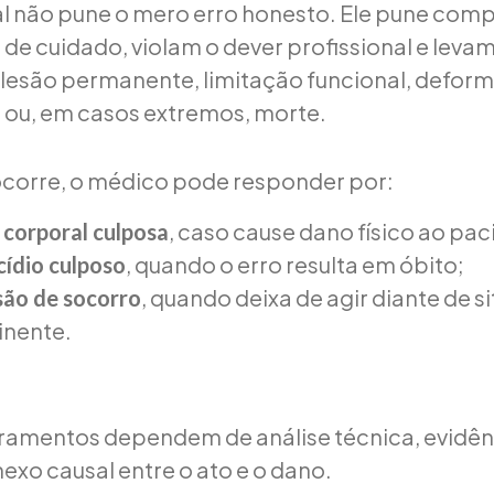
al não pune o mero erro honesto. Ele pune co
a de cuidado, violam o dever profissional e leva
lesão permanente, limitação funcional, deform
ou, em casos extremos, morte.
corre, o médico pode responder por:
, caso cause dano físico ao pac
 corporal culposa
, quando o erro resulta em óbito;
ídio culposo
, quando deixa de agir diante de s
são de socorro
inente.
amentos dependem de análise técnica, evidên
exo causal entre o ato e o dano.