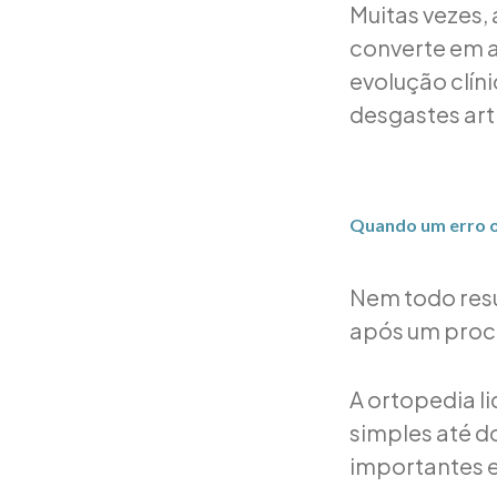
Muitas vezes,
converte em a
evolução clín
desgastes art
Quando um erro o
Nem todo resul
após um proc
A ortopedia l
simples até d
importantes e