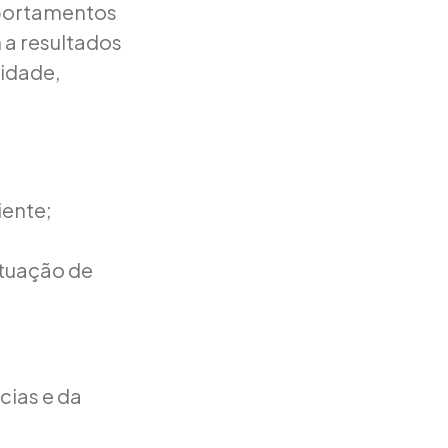
mportamentos
m a resultados
idade,
iente;
ituação de
cias e da