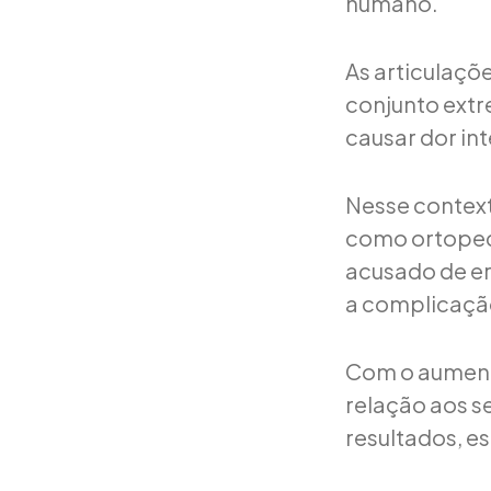
humano.
As articulaçõ
conjunto ext
causar dor in
Nesse context
como ortopedi
acusado de er
a complicaçã
Com o aument
relação aos s
resultados, e