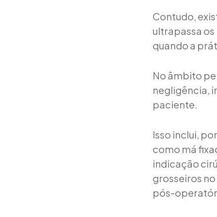
Contudo, exis
ultrapassa os
quando a prát
No âmbito pe
negligência, 
paciente.
Isso inclui, 
como má fixaç
indicação cirú
grosseiros n
pós-operatór