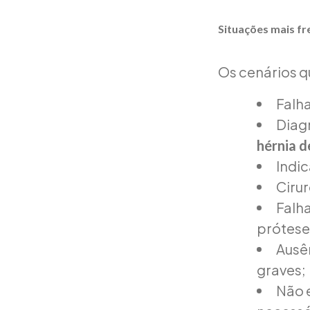
Situações mais fr
Os cenários q
Falha
Diag
hérnia d
Indic
Ciru
Falh
prótese
Ausên
graves;
Não 