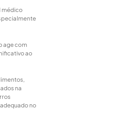
l médico
especialmente
co age com
ificativo ao
dimentos,
cados na
erros
o adequado no