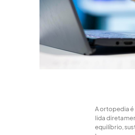
A ortopedia é
lida diretame
equilíbrio, s