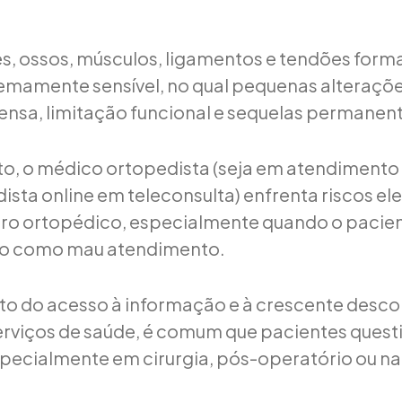
es, ossos, músculos, ligamentos e tendões for
remamente sensível, no qual pequenas alteraç
tensa, limitação funcional e sequelas permanen
o, o médico ortopedista (seja em atendimento 
sta online em teleconsulta) enfrenta riscos el
ro ortopédico, especialmente quando o pacien
o como mau atendimento.
o do acesso à informação e à crescente desc
erviços de saúde, é comum que pacientes ques
specialmente em cirurgia, pós-operatório ou na