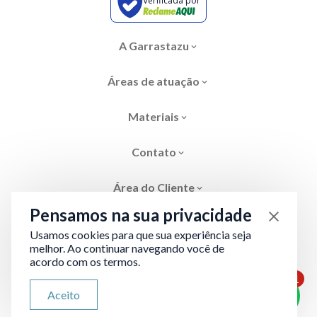
Verificada por
A Garrastazu
Áreas de atuação
Materiais
Contato
Área do Cliente
Pensamos na sua privacidade
Usamos cookies para que sua experiência seja
melhor. Ao continuar navegando você de
acordo com os termos.
Área restrita
Termos de Privacidade
1
ATENDIMENTO VIA WHATSAPP
Aceito
Olá, qual seu problema jurídico?
Desenvolvido por
Evolve